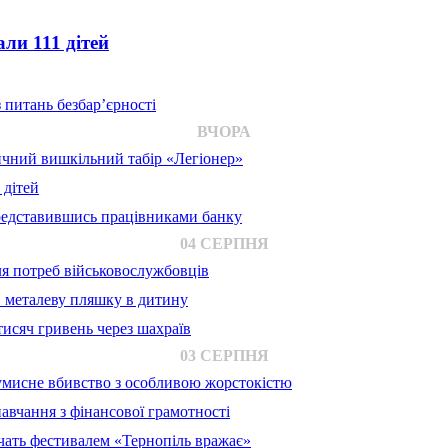
ли 111 дітей
 питань безбар’єрності
ВЧОРА
ичний вишкільний табір «Легіонер»
 дітей
представившись працівниками банку
04 СЕРПНЯ
для потреб військовослужбовців
в металеву пляшку в дитину
исяч гривень через шахраїв
03 СЕРПНЯ
 умисне вбивство з особливою жорстокістю
авчання з фінансової грамотності
ачать фестивалем «Тернопіль вражає»