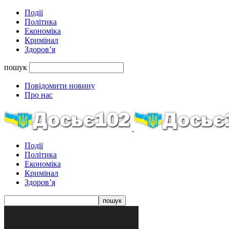
Події
Політика
Економіка
Кримінал
Здоров’я
пошук
Повідомити новину
Про нас
Події
Політика
Економіка
Кримінал
Здоров’я