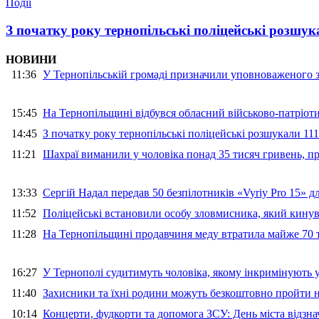
Події
З початку року тернопільські поліцейські розшука
НОВИНИ
11:36
У Тернопільській громаді призначили уповноваженого з
15:45
На Тернопільщині відбувся обласний військово-патріот
14:45
З початку року тернопільські поліцейські розшукали 111
11:21
Шахраї виманили у чоловіка понад 35 тисяч гривень, 
13:33
Сергій Надал передав 50 безпілотників «Vyriy Pro 15» 
11:52
Поліцейські встановили особу зловмисника, який кину
11:28
На Тернопільщині продавчиня меду втратила майже 70 т
16:27
У Тернополі судитимуть чоловіка, якому інкримінують
11:40
Захисники та їхні родини можуть безкоштовно пройти н
10:14
Концерти, фудкорти та допомога ЗСУ: День міста відзн