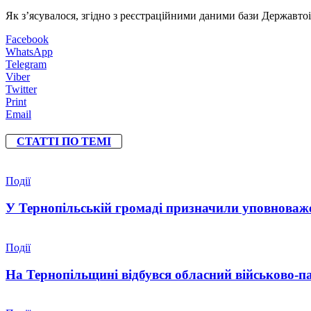
Як з’ясувалося, згідно з реєстраційними даними бази Державто
Facebook
WhatsApp
Telegram
Viber
Twitter
Print
Email
СТАТТІ ПО ТЕМІ
Події
У Тернопільській громаді призначили уповноваже
Події
На Тернопільщині відбувся обласний військово-п