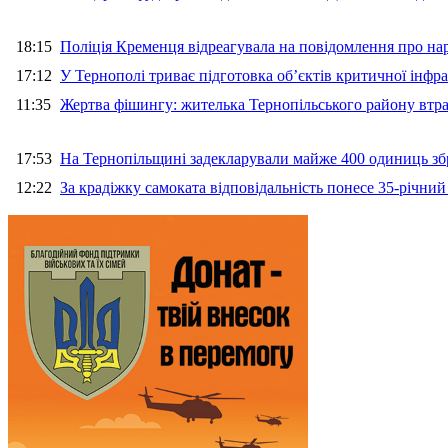
18:15
Поліція Кременця відреагувала на повідомлення про на
17:12
У Тернополі триває підготовка об’єктів критичної інфр
11:35
Жертва фішингу: жителька Тернопільського району втра
17:53
На Тернопільщині задекларували майже 400 одиниць зб
12:22
За крадіжку самоката відповідальність понесе 35-річни