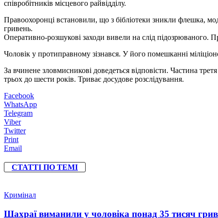
співробітників місцевого райвідділу.
Правоохоронці встановили, що з бібліотеки зникли флешка, мод
гривень.
Оперативно-розшукові заходи вивели на слід підозрюваного. П
Чоловік у протиправному зізнався. У його помешканні міліціоне
За вчинене зловмисникові доведеться відповісти. Частина третя
трьох до шести років. Триває досудове розслідування.
Facebook
WhatsApp
Telegram
Viber
Twitter
Print
Email
СТАТТІ ПО ТЕМІ
Кримінал
Шахраї виманили у чоловіка понад 35 тисяч гри