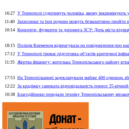
16:27
У Тернополі судитимуть чоловіка, якому інкримінують
11:40
Захисники та їхні родини можуть безкоштовно пройти н
10:14
Концерти, фудкорти та допомога ЗСУ: День міста відзн
18:15
Поліція Кременця відреагувала на повідомлення про на
17:12
У Тернополі триває підготовка об’єктів критичної інфр
11:35
Жертва фішингу: жителька Тернопільського району втра
17:53
На Тернопільщині задекларували майже 400 одиниць зб
12:22
За крадіжку самоката відповідальність понесе 35-річни
10:38
Благодійники передали техніку Тернопільському місько