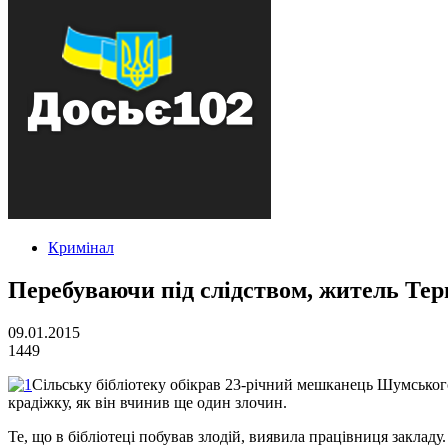
Кримінал
Перебуваючи під слідством, житель Те
09.01.2015
1449
Сільську бібліотеку обікрав 23-річний мешканець Шумськог
крадіжку, як він вчинив ще один злочин.
Те, що в бібліотеці побував злодій, виявила працівниця заклад