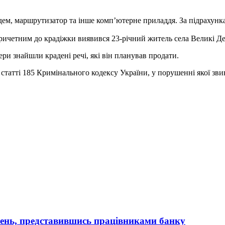
ем, маршрутизатор та інше комп’ютерне приладдя. За підрахунка
ричетним до крадіжки виявився 23-річний житель села Великі Д
ри знайшли крадені речі, які він планував продати.
 статті 185 Кримінального кодексу України, у порушенні якої зв
вень, представившись працівниками банку