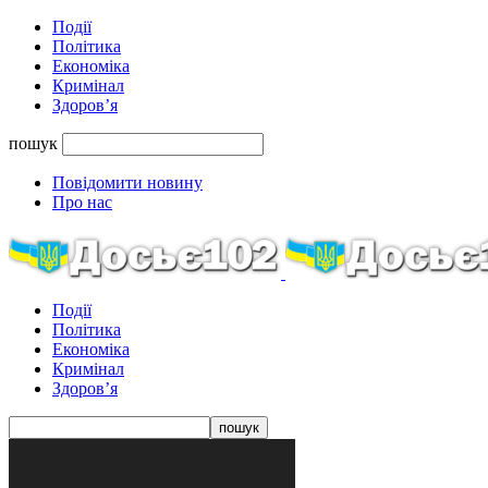
Події
Політика
Економіка
Кримінал
Здоров’я
пошук
Повідомити новину
Про нас
Події
Політика
Економіка
Кримінал
Здоров’я