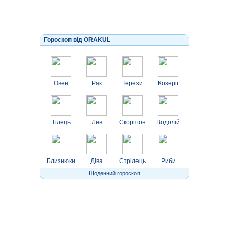
Гороскоп від ORAKUL
Овен
Рак
Терези
Козеріг
Тілець
Лев
Скорпіон
Водолій
Близнюки
Діва
Стрілець
Риби
Щоденний гороскоп