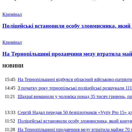
Кримінал
Поліцейські встановили особу зловмисника, який
Кримінал
На Тернопільщині продавчиня меду втратила майж
НОВИНИ
15:45
На Тернопільщині відбувся обласний військово-патріот
14:45
З початку року тернопільські поліцейські розшукали 111
11:21
Шахраї виманили у чоловіка понад 35 тисяч гривень, 
13:33
Сергій Надал передав 50 безпілотників «Vyriy Pro 15» 
11:52
Поліцейські встановили особу зловмисника, який кину
11:28
На Тернопільщині продавчиня меду втратила майже 70 т