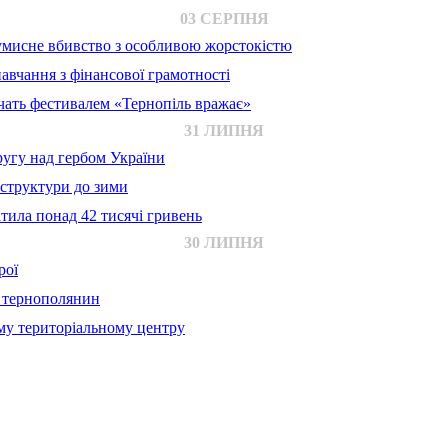
03 СЕРПНЯ
 умисне вбивство з особливою жорстокістю
авчання з фінансової грамотності
ачать фестивалем «Тернопіль вражає»
31 ЛИПНЯ
ругу над гербом України
аструктури до зими
тила понад 42 тисячі гривень
30 ЛИПНЯ
рої
й тернополянин
му територіальному центру