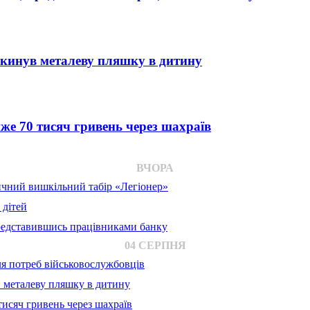
 кинув металеву пляшку в дитину
е 70 тисяч гривень через шахраїв
ВЧОРА
ичний вишкільний табір «Легіонер»
 дітей
представившись працівниками банку
04 СЕРПНЯ
для потреб військовослужбовців
в металеву пляшку в дитину
исяч гривень через шахраїв