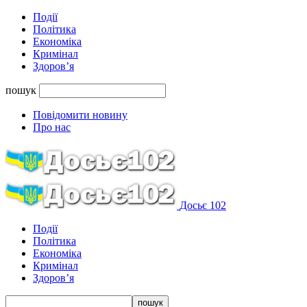
Події
Політика
Економіка
Кримінал
Здоров’я
пошук
Повідомити новину
Про нас
Досьє 102
Події
Політика
Економіка
Кримінал
Здоров’я