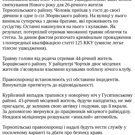
святкування Нового року для 26-річного жителя
Тернопільського району. Чоловік приїхав у гості до своєї
дівчини в одне із сіл Зборівського району. На вулиці у нього
виникла суперечка з двома братами, які проживають по
сусідству. Останні накинулися на нього з кулаками. Як
результат, потерпілий отримав множинні травми обличчя та
стегна. За даним фактом розпочато кримінальне провадження
з попередньої кваліфікацією статті 125 ККУ (умисне легке
тілесне ушкодження).
Травму голови від родича отримав 44-річний житель
Борщівського району. У райцентрі Чортків двоє місцевих
жителів з’ясовували взаємини кулаками поблизу нічого клубу.
Правоохоронці встановлюють усі обставини інцидентів.
Винуватців притягнуть до відповідальності.
Курйозний випадок трапився у новорічну ніч у Гусятинському
районі. 43-річний місцевий житель, будучи напідпитку, не зміг
пригадати, де залишив свою автівку і подумав, що її вкрали.
За допомогою звернувся до працівників місцевого райвідділу.
Невдовзі міліціонери розшукали «зниклий» автомобіль.
Тернопільські правоохоронці і надалі будуть нести службу у
посиленому варіанті та дбати про безпеку краян.