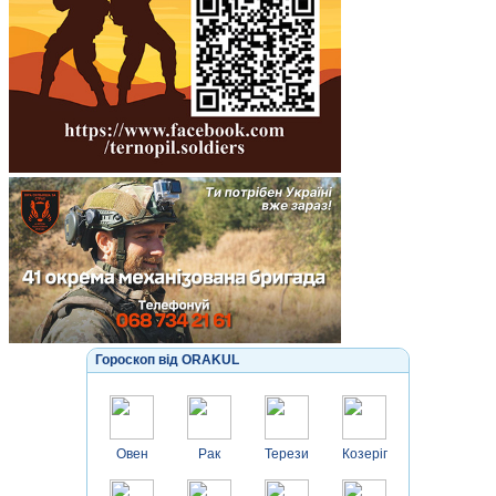
Гороскоп від ORAKUL
Овен
Рак
Терези
Козеріг