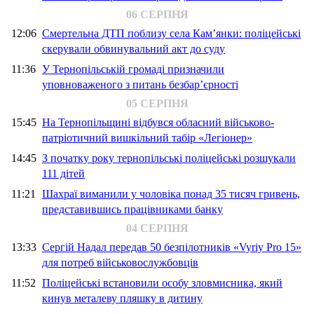
06 СЕРПНЯ
12:06
Смертельна ДТП поблизу села Кам’янки: поліцейські
скерували обвинувальний акт до суду
11:36
У Тернопільській громаді призначили
уповноваженого з питань безбар’єрності
05 СЕРПНЯ
15:45
На Тернопільщині відбувся обласний військово-
патріотичний вишкільний табір «Легіонер»
14:45
З початку року тернопільські поліцейські розшукали
111 дітей
11:21
Шахраї виманили у чоловіка понад 35 тисяч гривень,
представившись працівниками банку
04 СЕРПНЯ
13:33
Сергій Надал передав 50 безпілотників «Vyriy Pro 15»
для потреб військовослужбовців
11:52
Поліцейські встановили особу зловмисника, який
кинув металеву пляшку в дитину