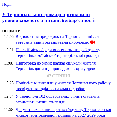
Події
У Тернопільській громаді призначили
уповноваженого з питань безбар’єрності
НОВИНИ
15:56
Відновлення природою: на Тернопільщині для
ветеранів війни організували риболовлю
12:21
На сесії міської ради внесено зміни до бюджету
Тернопільської міської територіальної громади
11:08
Підготовка до зими: шахраї ошукали жителя
Тернопільщини під приводом продажу дров
07 СЕРПНЯ
15:25
Поліцейські виявили у жителя Чортківського району
посвідчення водія з ознаками підробки
12:54
У Тернополі 102 обдарованих учнів і студентів
отримають іменні стипендії
11:58
Депутати схвалили Прогноз бюджету Тернопільської
міської територіальної громади на 2027-2029 роки