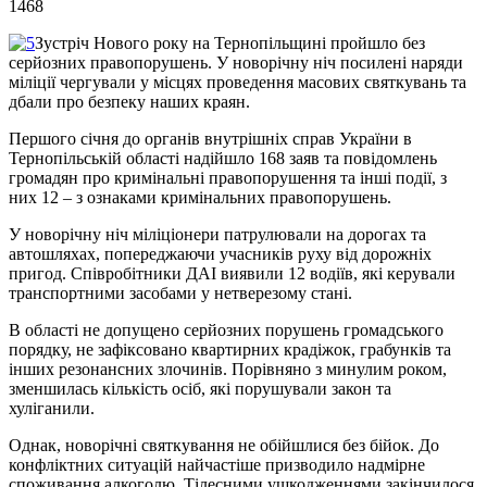
1468
Зустріч Нового року на Тернопільщині пройшло без
серйозних правопорушень. У новорічну ніч посилені наряди
міліції чергували у місцях проведення масових святкувань та
дбали про безпеку наших краян.
Першого січня до органів внутрішніх справ України в
Тернопільській області надійшло 168 заяв та повідомлень
громадян про кримінальні правопорушення та інші події, з
них 12 – з ознаками кримінальних правопорушень.
У новорічну ніч міліціонери патрулювали на дорогах та
автошляхах, попереджаючи учасників руху від дорожніх
пригод. Співробітники ДАІ виявили 12 водіїв, які керували
транспортними засобами у нетверезому стані.
В області не допущено серйозних порушень громадського
порядку, не зафіксовано квартирних крадіжок, грабунків та
інших резонансних злочинів. Порівняно з минулим роком,
зменшилась кількість осіб, які порушували закон та
хуліганили.
Однак, новорічні святкування не обійшлися без бійок. До
конфліктних ситуацій найчастіше призводило надмірне
споживання алкоголю. Тілесними ушкодженнями закінчилося