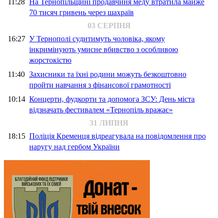
11:28
На Тернопільщині продавчиня меду втратила майже
70 тисяч гривень через шахраїв
03 СЕРПНЯ
16:27
У Тернополі судитимуть чоловіка, якому
інкримінують умисне вбивство з особливою
жорстокістю
11:40
Захисники та їхні родини можуть безкоштовно
пройти навчання з фінансової грамотності
10:14
Концерти, фудкорти та допомога ЗСУ: День міста
відзначать фестивалем «Тернопіль вражає»
31 ЛИПНЯ
18:15
Поліція Кременця відреагувала на повідомлення про
наругу над гербом України