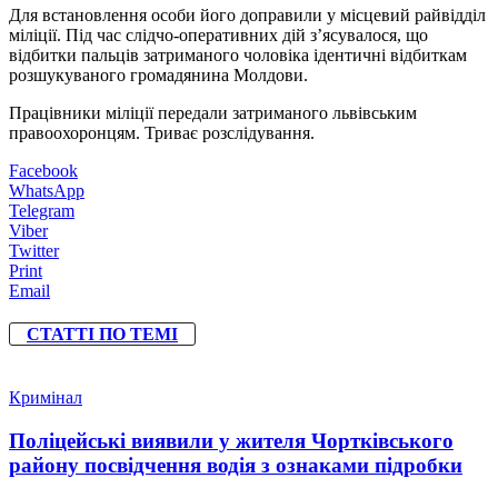
Для встановлення особи його доправили у місцевий райвідділ
міліції. Під час слідчо-оперативних дій з’ясувалося, що
відбитки пальців затриманого чоловіка ідентичні відбиткам
розшукуваного громадянина Молдови.
Працівники міліції передали затриманого львівським
правоохоронцям. Триває розслідування.
Facebook
WhatsApp
Telegram
Viber
Twitter
Print
Email
СТАТТІ ПО ТЕМІ
Кримінал
Поліцейські виявили у жителя Чортківського
району посвідчення водія з ознаками підробки