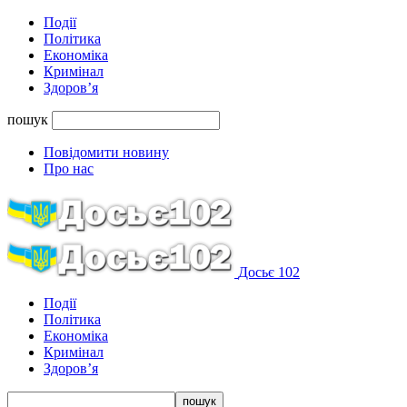
Події
Політика
Економіка
Кримінал
Здоров’я
пошук
Повідомити новину
Про нас
Досьє 102
Події
Політика
Економіка
Кримінал
Здоров’я