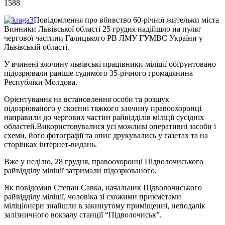
1588
Повідомлення про вбивство 60-річної жительки міста
Винники Львівської області 25 грудня надійшло на пульт
чергової частини Галицького РВ ЛМУ ГУМВС України у
Львівській області.
У вчинені злочину львівські працівники міліції обґрунтовано
підозрювали раніше судимого 35-річного громадянина
Республіки Молдова.
Орієнтування на встановлення особи та розшук
підозрюваного у скоєнні тяжкого злочину правоохоронці
направили до чергових частин райвідділів міліції сусідніх
областей.Використовувалися усі можливі оперативні засоби і
схеми, його фотографії та опис друкувались у газетах та на
сторінках інтернет-видань.
Вже у неділю, 28 грудня, правоохоронці Підволочиського
райвідділу міліції затримали підозрюваного.
Як повідомив Степан Савка, начальник Підволочиського
райвідділу міліції, чоловіка зі схожими прикметами
міліціонери знайшли в закинутому приміщенні, неподалік
залізничного вокзалу станції “Підволочиськ”.