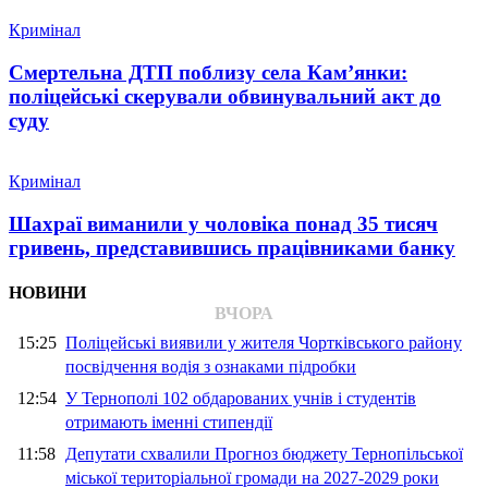
Кримінал
Смертельна ДТП поблизу села Кам’янки:
поліцейські скерували обвинувальний акт до
суду
Кримінал
Шахраї виманили у чоловіка понад 35 тисяч
гривень, представившись працівниками банку
НОВИНИ
ВЧОРА
15:25
Поліцейські виявили у жителя Чортківського району
посвідчення водія з ознаками підробки
12:54
У Тернополі 102 обдарованих учнів і студентів
отримають іменні стипендії
11:58
Депутати схвалили Прогноз бюджету Тернопільської
міської територіальної громади на 2027-2029 роки