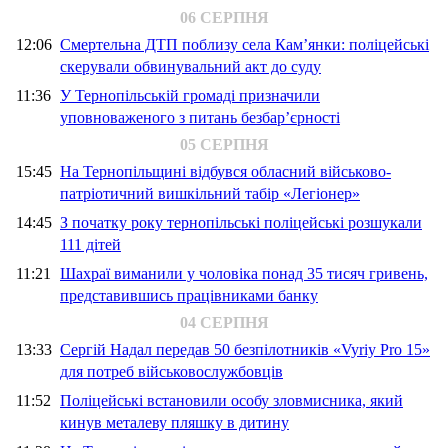
06 СЕРПНЯ
12:06
Смертельна ДТП поблизу села Кам’янки: поліцейські
скерували обвинувальний акт до суду
11:36
У Тернопільській громаді призначили
уповноваженого з питань безбар’єрності
05 СЕРПНЯ
15:45
На Тернопільщині відбувся обласний військово-
патріотичний вишкільний табір «Легіонер»
14:45
З початку року тернопільські поліцейські розшукали
111 дітей
11:21
Шахраї виманили у чоловіка понад 35 тисяч гривень,
представившись працівниками банку
04 СЕРПНЯ
13:33
Сергій Надал передав 50 безпілотників «Vyriy Pro 15»
для потреб військовослужбовців
11:52
Поліцейські встановили особу зловмисника, який
кинув металеву пляшку в дитину