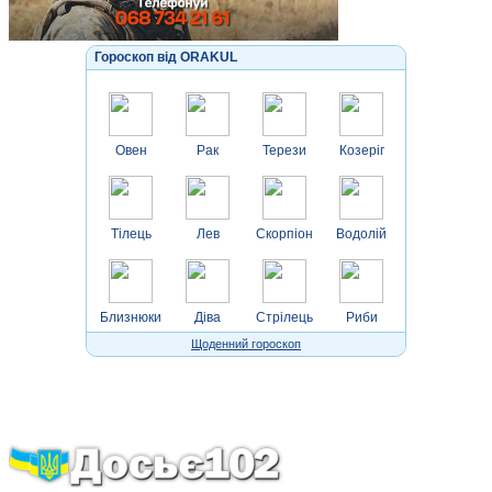
Гороскоп від ORAKUL
Овен
Рак
Терези
Козеріг
Тілець
Лев
Скорпіон
Водолій
Близнюки
Діва
Стрілець
Риби
Щоденний гороскоп