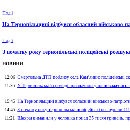
Події
На Тернопільщині відбувся обласний військово-п
Події
З початку року тернопільські поліцейські розшука
НОВИНИ
12:06
Смертельна ДТП поблизу села Кам’янки: поліцейські ск
11:36
У Тернопільській громаді призначили уповноваженого з
15:45
На Тернопільщині відбувся обласний військово-патріот
14:45
З початку року тернопільські поліцейські розшукали 111
11:21
Шахраї виманили у чоловіка понад 35 тисяч гривень, 