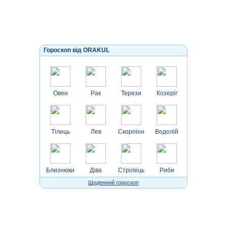
Гороскоп від ORAKUL
Овен
Рак
Терези
Козеріг
Тілець
Лев
Скорпіон
Водолій
Близнюки
Діва
Стрілець
Риби
Щоденний гороскоп