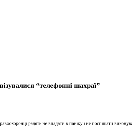
візувалися “телефонні шахраї”
правоохоронці радять не впадати в паніку і не поспішати виконув