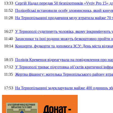
13:33
Сергій Надал передав 50 безпілотників «Vyriy Pro 15» 
11:52
Поліцейські встановили особу зловмисника, який кину
11:28
На Тернопільщині продавчиня меду втратила майже 70 т
16:27
У Тернополі судитимуть чоловіка, якому інкримінують
11:40
Захисники та їхні родини можуть безкоштовно пройти н
10:14
Концерти, фудкорти та допомога ЗСУ: День міста відзн
18:15
Поліція Кременця відреагувала на повідомлення про на
17:12
У Тернополі триває підготовка об’єктів критичної інфр
11:35
Жертва фішингу: жителька Тернопільського району втра
17:53
На Тернопільщині задекларували майже 400 одиниць зб