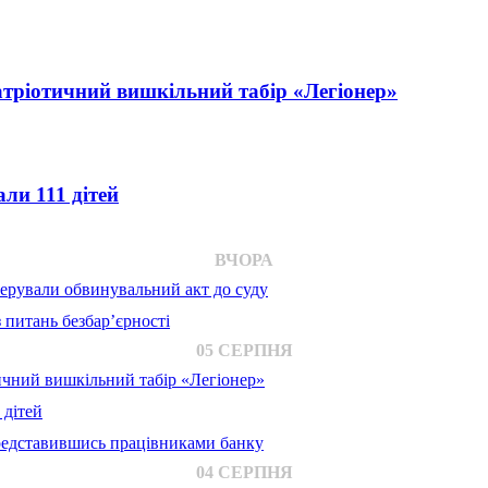
атріотичний вишкільний табір «Легіонер»
ли 111 дітей
ВЧОРА
ерували обвинувальний акт до суду
 питань безбар’єрності
05 СЕРПНЯ
ичний вишкільний табір «Легіонер»
 дітей
представившись працівниками банку
04 СЕРПНЯ