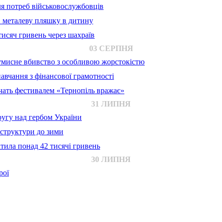
для потреб військовослужбовців
в металеву пляшку в дитину
исяч гривень через шахраїв
03 СЕРПНЯ
 умисне вбивство з особливою жорстокістю
авчання з фінансової грамотності
ачать фестивалем «Тернопіль вражає»
31 ЛИПНЯ
ругу над гербом України
аструктури до зими
тила понад 42 тисячі гривень
30 ЛИПНЯ
рої