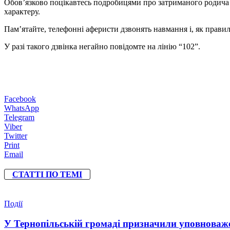
Обов’язково поцікавтесь подробицями про затриманого родича –
характеру.
Пам’ятайте, телефонні аферисти дзвонять навмання і, як правил
У разі такого дзвінка негайно повідомте на лінію “102”.
Facebook
WhatsApp
Telegram
Viber
Twitter
Print
Email
СТАТТІ ПО ТЕМІ
Події
У Тернопільській громаді призначили уповноваже