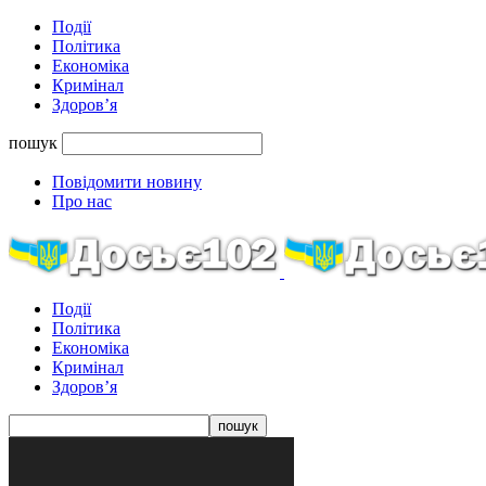
Події
Політика
Економіка
Кримінал
Здоров’я
пошук
Повідомити новину
Про нас
Події
Політика
Економіка
Кримінал
Здоров’я