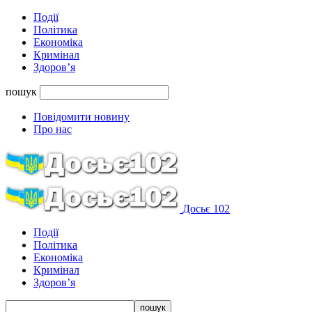
Події
Політика
Економіка
Кримінал
Здоров’я
пошук
Повідомити новину
Про нас
Досьє 102
Події
Політика
Економіка
Кримінал
Здоров’я