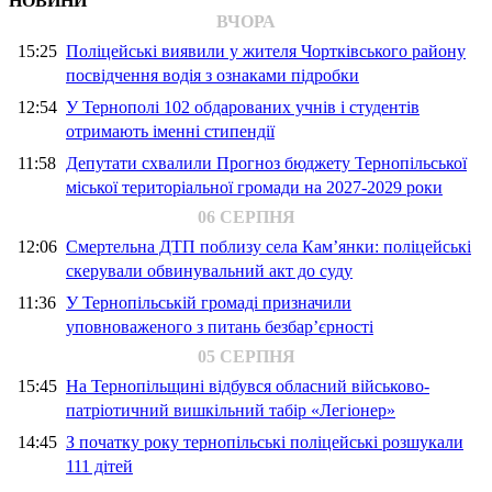
НОВИНИ
ВЧОРА
15:25
Поліцейські виявили у жителя Чортківського району
посвідчення водія з ознаками підробки
12:54
У Тернополі 102 обдарованих учнів і студентів
отримають іменні стипендії
11:58
Депутати схвалили Прогноз бюджету Тернопільської
міської територіальної громади на 2027-2029 роки
06 СЕРПНЯ
12:06
Смертельна ДТП поблизу села Кам’янки: поліцейські
скерували обвинувальний акт до суду
11:36
У Тернопільській громаді призначили
уповноваженого з питань безбар’єрності
05 СЕРПНЯ
15:45
На Тернопільщині відбувся обласний військово-
патріотичний вишкільний табір «Легіонер»
14:45
З початку року тернопільські поліцейські розшукали
111 дітей