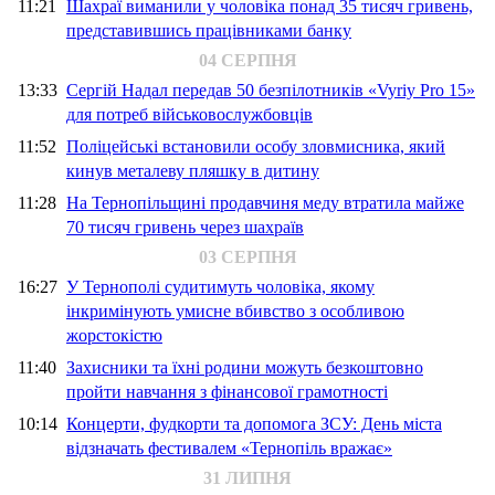
11:21
Шахраї виманили у чоловіка понад 35 тисяч гривень,
представившись працівниками банку
04 СЕРПНЯ
13:33
Сергій Надал передав 50 безпілотників «Vyriy Pro 15»
для потреб військовослужбовців
11:52
Поліцейські встановили особу зловмисника, який
кинув металеву пляшку в дитину
11:28
На Тернопільщині продавчиня меду втратила майже
70 тисяч гривень через шахраїв
03 СЕРПНЯ
16:27
У Тернополі судитимуть чоловіка, якому
інкримінують умисне вбивство з особливою
жорстокістю
11:40
Захисники та їхні родини можуть безкоштовно
пройти навчання з фінансової грамотності
10:14
Концерти, фудкорти та допомога ЗСУ: День міста
відзначать фестивалем «Тернопіль вражає»
31 ЛИПНЯ