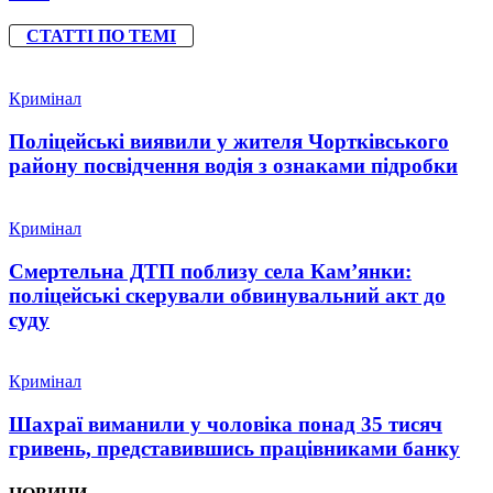
СТАТТІ ПО ТЕМІ
Кримінал
Поліцейські виявили у жителя Чортківського
району посвідчення водія з ознаками підробки
Кримінал
Смертельна ДТП поблизу села Кам’янки:
поліцейські скерували обвинувальний акт до
суду
Кримінал
Шахраї виманили у чоловіка понад 35 тисяч
гривень, представившись працівниками банку