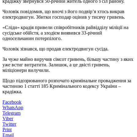
крадіжку звернувся 50-річний житель одного з сіл району.
Чоловік повідомив, що вночі з його подвір’я хтось викрав
електродвигун. Збитки господар оцінив у тисячу гривень.
«Сліди» крадія привели співробітників райвідділу міліції на
сусідське обійстя, а злодієм виявився 33-річний
односельчанин потерпілого.
Чоловік зізнався, що продав електродвигун сусіда.
За чуже майно виручив сімсот гривень, більшу частину з яких
уже встиг витратити. Залишок, а це двісті гривень,
міліціонери вилучили.
Щодо підозрюваного розпочато кримінальне провадження за
частиною 1 статті 185 Кримінального кодексу України –
крадіжка.
Facebook
WhatsApp
Telegram
Viber
Twitter
Print
Email