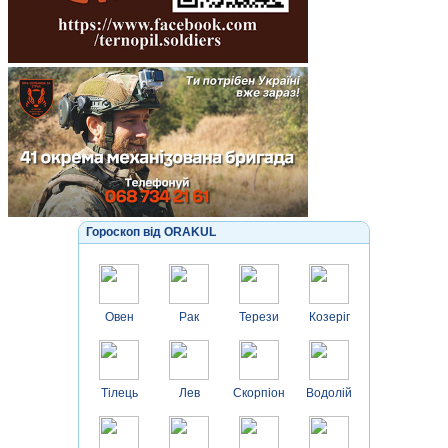
Гороскоп від ORAKUL
Овен
Рак
Терези
Козеріг
Тілець
Лев
Скорпіон
Водолій