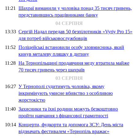
11:21
Шахраї виманили у чоловіка понад 35 тисяч гривень,
представившись працівниками банку
04 СЕРПНЯ
13:33
Сергій Надал передав 50 безпілотників «Vyriy Pro 15»
для потреб військовослужбовців
11:52
Поліцейські встановили особу зловмисника, який
кинув металеву пляшку в дитину
11:28
На Тернопільщині продавчиня меду втратила майже
70 тисяч гривень через шахраїв
03 СЕРПНЯ
16:27
У Тернополі судитимуть чоловіка, якому
інкримінують умисне вбивство з особливою
жорстокістю
11:40
Захисники та їхні родини можуть безкоштовно
пройти навчання з фінансової грамотності
10:14
Концерти, фудкорти та допомога ЗСУ: День міста
відзначать фестивалем «Тернопіль вражає»