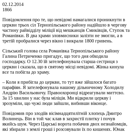
02.12.2014
1866
Повідомлення про те, що невідомі намагалися проникнути в
церкви трьох сіл Тернопільського району надійшло в чергову
частину райвідділу міліції від мешканців Смиківців, Ступок та
Романівки. В два храми зловмисники залізти не змогли, а в
третій пробралися через вікно і викрали 1800 гривень.
Сільський голова села Романівка Тернопільського району
Галина Петриченко пригадує, що того дня обходила
господарку. О 12.30 їй зателефонувала старша сестриця з
церкви і сказала, що в святому місці невідомі. Жінка кинула
все та побігла до храму.
– Коли я прибігла до церкви, то тут вже зійшлося багато
парафіян. Я зателефонувала нашому дільничному Холодилу
Андрію Васильовичу. Правоохоронці відреагували миттєво.
За 15 хвилин у нас була міліція. Ми відкрили церкву і
зрозуміли, що чужі люди зайшли, вибивши віконце.
Повідомив про злодіїв вісімнадцятилітній хлопець Дмитро
Волинець. Він в той час клав в захристії плитку і почув
якийсь шум. Через Царські ворота побачив двох незнайомців,
які збирали з землі гроші і розсовували їх по кишенях. Юнак