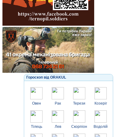
Гороскоп від ORAKUL
Овен
Рак
Терези
Козеріг
Тілець
Лев
Скорпіон
Водолій