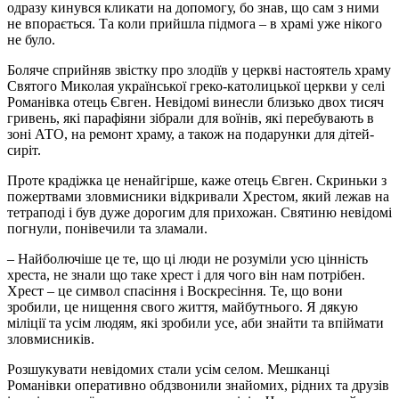
одразу кинувся кликати на допомогу, бо знав, що сам з ними
не впорається. Та коли прийшла підмога – в храмі уже нікого
не було.
Боляче сприйняв звістку про злодіїв у церкві настоятель храму
Святого Миколая української греко-католицької церкви у селі
Романівка отець Євген. Невідомі винесли близько двох тисяч
гривень, які парафіяни зібрали для воїнів, які перебувають в
зоні АТО, на ремонт храму, а також на подарунки для дітей-
сиріт.
Проте крадіжка це ненайгірше, каже отець Євген. Скриньки з
пожертвами зловмисники відкривали Хрестом, який лежав на
тетраподі і був дуже дорогим для прихожан. Святиню невідомі
погнули, понівечили та зламали.
– Найболючіше це те, що ці люди не розуміли усю цінність
хреста, не знали що таке хрест і для чого він нам потрібен.
Хрест – це символ спасіння і Воскресіння. Те, що вони
зробили, це нищення свого життя, майбутнього. Я дякую
міліції та усім людям, які зробили усе, аби знайти та впіймати
зловмисників.
Розшукувати невідомих стали усім селом. Мешканці
Романівки оперативно обдзвонили знайомих, рідних та друзів