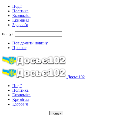
Події
Політика
Економіка
Кримінал
Здоров’я
пошук
Повідомити новину
Про нас
Досьє 102
Події
Політика
Економіка
Кримінал
Здоров’я