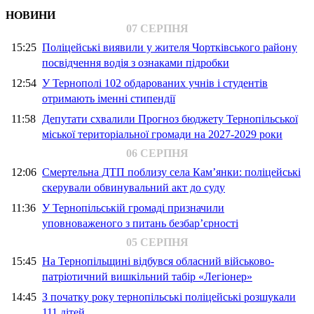
НОВИНИ
07 СЕРПНЯ
15:25
Поліцейські виявили у жителя Чортківського району
посвідчення водія з ознаками підробки
12:54
У Тернополі 102 обдарованих учнів і студентів
отримають іменні стипендії
11:58
Депутати схвалили Прогноз бюджету Тернопільської
міської територіальної громади на 2027-2029 роки
06 СЕРПНЯ
12:06
Смертельна ДТП поблизу села Кам’янки: поліцейські
скерували обвинувальний акт до суду
11:36
У Тернопільській громаді призначили
уповноваженого з питань безбар’єрності
05 СЕРПНЯ
15:45
На Тернопільщині відбувся обласний військово-
патріотичний вишкільний табір «Легіонер»
14:45
З початку року тернопільські поліцейські розшукали
111 дітей