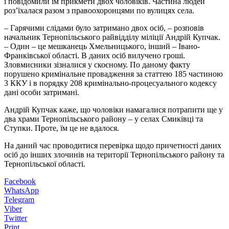
і повідомили їм прикмети двох чоловіків. Частина людей
роз’їхалася разом з правоохоронцями по вулицях села.
– Гарячими слідами було затримано двох осіб, – розповів
начальник Тернопільського райвідділу міліції Андрій Купчак.
– Один – це мешканець Хмельницького, інший – Івано-
Франківської області. В даних осіб вилучено гроші.
Зловмисники зізналися у скоєному. По даному факту
порушено кримінальне провадження за статтею 185 частиною
3 ККУ і в порядку 208 кримінально-процесуального кодексу
дані особи затримані.
Андрій Купчак каже, що чоловіки намагалися потрапити ще у
два храми Тернопільського району – у селах Смиківці та
Ступки. Проте, їм це не вдалося.
На даний час проводитися перевірка щодо причетності даних
осіб до інших злочинів на території Тернопільського району та
Тернопільської області.
Facebook
WhatsApp
Telegram
Viber
Twitter
Print