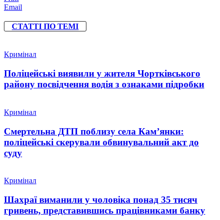
Email
СТАТТІ ПО ТЕМІ
Кримінал
Поліцейські виявили у жителя Чортківського
району посвідчення водія з ознаками підробки
Кримінал
Смертельна ДТП поблизу села Кам’янки:
поліцейські скерували обвинувальний акт до
суду
Кримінал
Шахраї виманили у чоловіка понад 35 тисяч
гривень, представившись працівниками банку