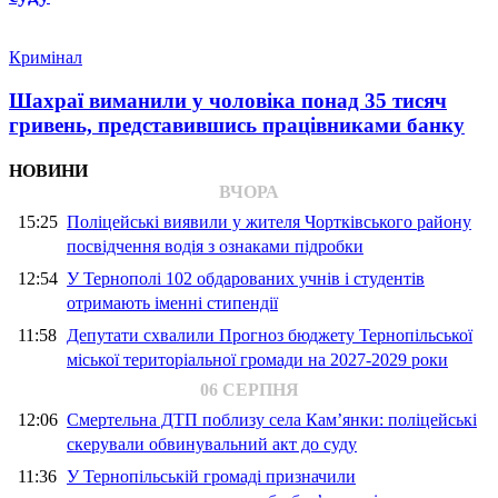
Кримінал
Шахраї виманили у чоловіка понад 35 тисяч
гривень, представившись працівниками банку
НОВИНИ
ВЧОРА
15:25
Поліцейські виявили у жителя Чортківського району
посвідчення водія з ознаками підробки
12:54
У Тернополі 102 обдарованих учнів і студентів
отримають іменні стипендії
11:58
Депутати схвалили Прогноз бюджету Тернопільської
міської територіальної громади на 2027-2029 роки
06 СЕРПНЯ
12:06
Смертельна ДТП поблизу села Кам’янки: поліцейські
скерували обвинувальний акт до суду
11:36
У Тернопільській громаді призначили