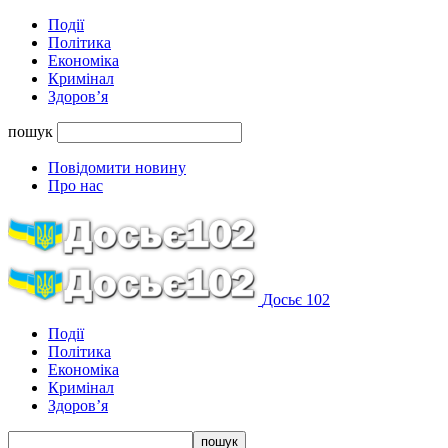
Події
Політика
Економіка
Кримінал
Здоров’я
пошук
Повідомити новину
Про нас
Досьє 102
Події
Політика
Економіка
Кримінал
Здоров’я