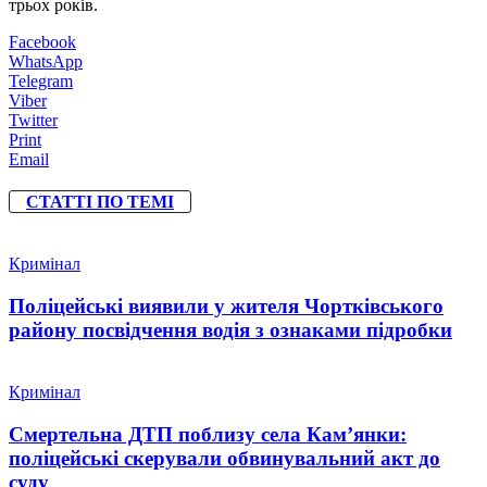
трьох років.
Facebook
WhatsApp
Telegram
Viber
Twitter
Print
Email
СТАТТІ ПО ТЕМІ
Кримінал
Поліцейські виявили у жителя Чортківського
району посвідчення водія з ознаками підробки
Кримінал
Смертельна ДТП поблизу села Кам’янки:
поліцейські скерували обвинувальний акт до
суду