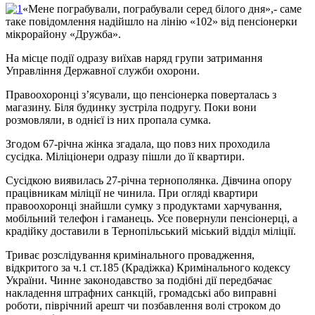
«Мене пограбували, пограбували серед білого дня»,- саме
таке повідомлення надійшло на лінію «102» від пенсіонерки
мікрорайону «Дружба».
На місце події одразу виїхав наряд групи затримання
Управління Державної служби охорони.
Правоохоронці з’ясували, що пенсіонерка поверталась з
магазину. Біля будинку зустріла подругу. Поки вони
розмовляли, в однієї із них пропала сумка.
Згодом 67-річна жінка згадала, що повз них проходила
сусідка. Міліціонери одразу пішли до її квартири.
Сусідкою виявилась 27-річна тернополянка. Дівчина опору
працівникам міліції не чинила. При огляді квартири
правоохоронці знайшли сумку з продуктами харчування,
мобільний телефон і гаманець. Усе повернули пенсіонерці, а
крадійку доставили в Тернопільський міський відділ міліції.
Триває розслідування кримінального провадження,
відкритого за ч.1 ст.185 (Крадіжка) Кримінального кодексу
України. Чинне законодавство за подібні дії передбачає
накладення штрафних санкцій, громадські або виправні
роботи, піврічний арешт чи позбавлення волі строком до