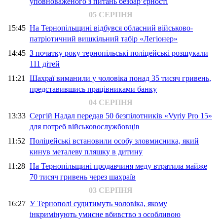
уповноваженого з питань безбар’єрності
05 СЕРПНЯ
15:45
На Тернопільщині відбувся обласний військово-
патріотичний вишкільний табір «Легіонер»
14:45
З початку року тернопільські поліцейські розшукали
111 дітей
11:21
Шахраї виманили у чоловіка понад 35 тисяч гривень,
представившись працівниками банку
04 СЕРПНЯ
13:33
Сергій Надал передав 50 безпілотників «Vyriy Pro 15»
для потреб військовослужбовців
11:52
Поліцейські встановили особу зловмисника, який
кинув металеву пляшку в дитину
11:28
На Тернопільщині продавчиня меду втратила майже
70 тисяч гривень через шахраїв
03 СЕРПНЯ
16:27
У Тернополі судитимуть чоловіка, якому
інкримінують умисне вбивство з особливою