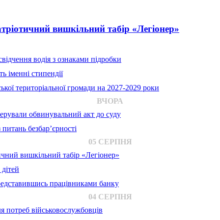
атріотичний вишкільний табір «Легіонер»
відчення водія з ознаками підробки
ь іменні стипендії
ької територіальної громади на 2027-2029 роки
ВЧОРА
ерували обвинувальний акт до суду
 питань безбар’єрності
05 СЕРПНЯ
ичний вишкільний табір «Легіонер»
 дітей
представившись працівниками банку
04 СЕРПНЯ
для потреб військовослужбовців