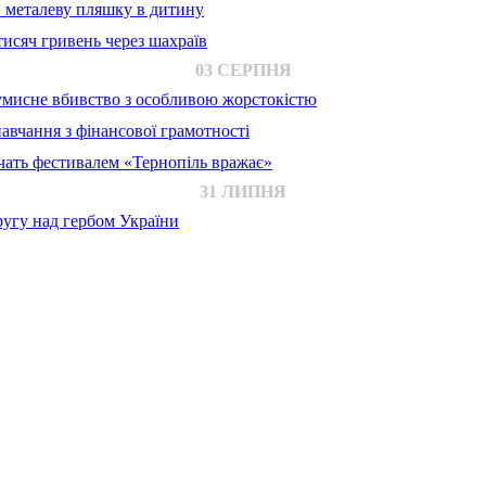
в металеву пляшку в дитину
исяч гривень через шахраїв
03 СЕРПНЯ
 умисне вбивство з особливою жорстокістю
авчання з фінансової грамотності
ачать фестивалем «Тернопіль вражає»
31 ЛИПНЯ
ругу над гербом України