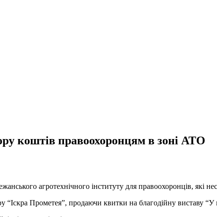
ору коштів правоохоронцям в зоні АТО
режанського агротехнічного інституту для правоохоронців, які не
ру “Іскра Прометея”, продаючи квитки на благодійну виставу “У н