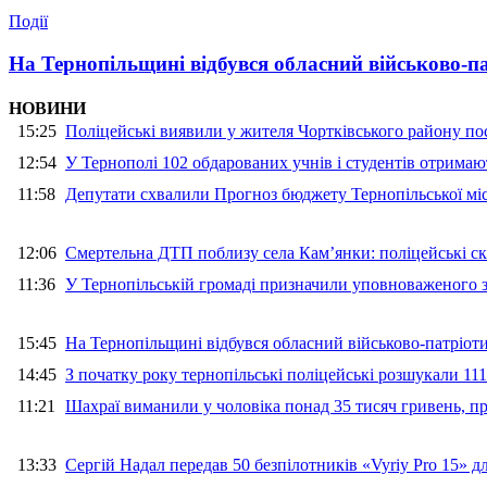
Події
На Тернопільщині відбувся обласний військово-п
НОВИНИ
15:25
Поліцейські виявили у жителя Чортківського району пос
12:54
У Тернополі 102 обдарованих учнів і студентів отримают
11:58
Депутати схвалили Прогноз бюджету Тернопільської міс
12:06
Смертельна ДТП поблизу села Кам’янки: поліцейські ск
11:36
У Тернопільській громаді призначили уповноваженого з
15:45
На Тернопільщині відбувся обласний військово-патріот
14:45
З початку року тернопільські поліцейські розшукали 111
11:21
Шахраї виманили у чоловіка понад 35 тисяч гривень, 
13:33
Сергій Надал передав 50 безпілотників «Vyriy Pro 15» 