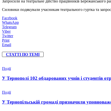
Запросили на театральне дійство працівників Бережанського ра
Силовики подякували учасникам театрального гуртка та запроси
Facebook
WhatsApp
Telegram
Viber
Twitter
Print
Email
СТАТТІ ПО ТЕМІ
Події
У Тернополі 102 обдарованих учнів і студентів от
Події
У Тернопільській громаді призначили уповноваже