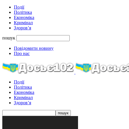
Події
Політика
Економіка
Кримінал
Здоров’я
пошук
Повідомити новину
Про нас
Події
Політика
Економіка
Кримінал
Здоров’я