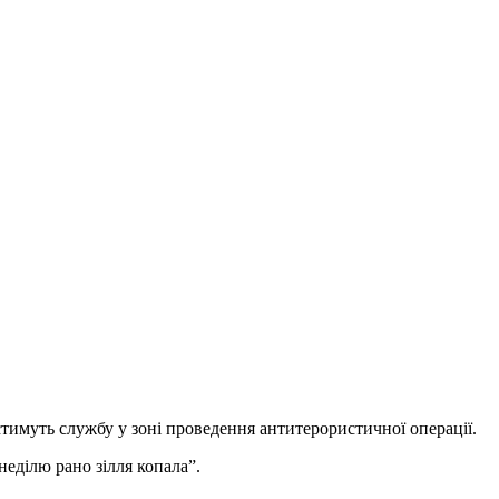
стимуть службу у зоні проведення антитерористичної операції.
еділю рано зілля копала”.