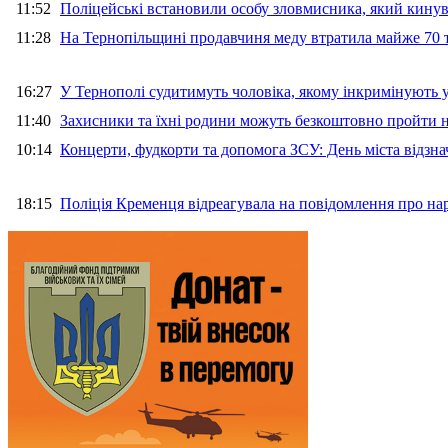
11:52
Поліцейські встановили особу зловмисника, який кину
11:28
На Тернопільщині продавчиня меду втратила майже 70 т
16:27
У Тернополі судитимуть чоловіка, якому інкримінують
11:40
Захисники та їхні родини можуть безкоштовно пройти н
10:14
Концерти, фудкорти та допомога ЗСУ: День міста відзн
18:15
Поліція Кременця відреагувала на повідомлення про на