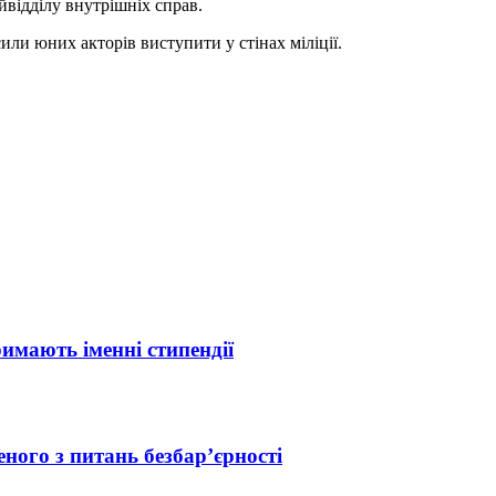
йвідділу внутрішніх справ.
ли юних акторів виступити у стінах міліції.
римають іменні стипендії
ного з питань безбар’єрності