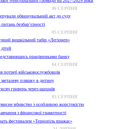
ької територіальної громади на 2027-2029 роки
06 СЕРПНЯ
ерували обвинувальний акт до суду
 питань безбар’єрності
05 СЕРПНЯ
ичний вишкільний табір «Легіонер»
 дітей
представившись працівниками банку
04 СЕРПНЯ
для потреб військовослужбовців
в металеву пляшку в дитину
исяч гривень через шахраїв
03 СЕРПНЯ
 умисне вбивство з особливою жорстокістю
авчання з фінансової грамотності
ачать фестивалем «Тернопіль вражає»
31 ЛИПНЯ