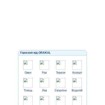
Гороскоп від ORAKUL
Овен
Рак
Терези
Козеріг
Тілець
Лев
Скорпіон
Водолій