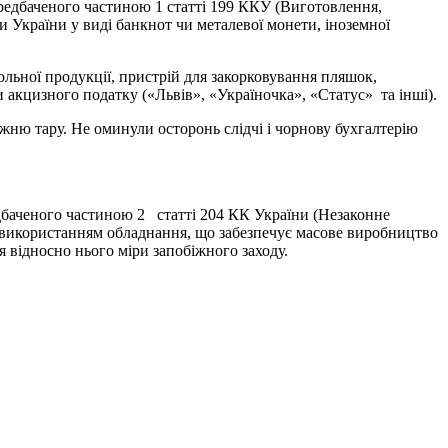
редбаченого частиною 1 статті 199 ККУ (Виготовлення,
и України у виді банкнот чи металевої монети, іноземної
ьної продукції, пристрій для закорковування пляшок,
 акцизного податку («Львів», «Україночка», «Статус» та інші).
жню тару. Не оминули осторонь слідчі і чорнову бухгалтерію
дбаченого частиною 2 статті 204 КК України (Незаконне
з використанням обладнання, що забезпечує масове виробництво
я відносно нього міри запобіжного заходу.