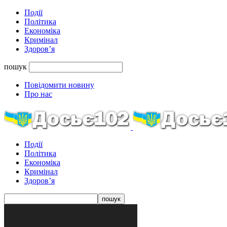
Події
Політика
Економіка
Кримінал
Здоров’я
пошук
Повідомити новину
Про нас
Події
Політика
Економіка
Кримінал
Здоров’я