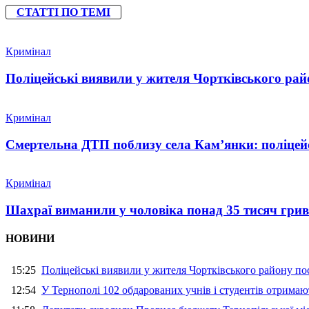
СТАТТІ ПО ТЕМІ
Кримінал
Поліцейські виявили у жителя Чортківського райо
Кримінал
Смертельна ДТП поблизу села Кам’янки: поліцейс
Кримінал
Шахраї виманили у чоловіка понад 35 тисяч гри
НОВИНИ
15:25
Поліцейські виявили у жителя Чортківського району пос
12:54
У Тернополі 102 обдарованих учнів і студентів отримают