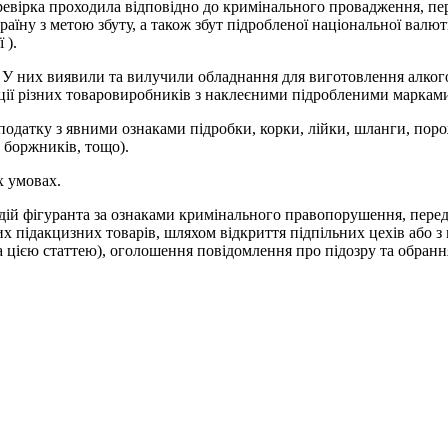
евірка проходила відповідно до кримінального провадження, пе
раїну з метою збуту, а також збут підробленої національної валют
 ).
У них виявили та вилучили обладнання для виготовлення алкогол
ції різних товаровиробників з наклеєними підробленими марками
 податку з явними ознаками підробки, корки, лійки, шланги, поро
, боржників, тощо).
х умовах.
 дій фігуранта за ознаками кримінального правопорушення, пере
х підакцизних товарів, шляхом відкриття підпільних цехів або 
за цією статтею), оголошення повідомлення про підозру та обранн