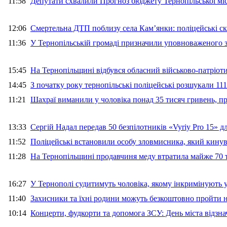
11:58
Депутати схвалили Прогноз бюджету Тернопільської міс
12:06
Смертельна ДТП поблизу села Кам’янки: поліцейські ск
11:36
У Тернопільській громаді призначили уповноваженого з
15:45
На Тернопільщині відбувся обласний військово-патріот
14:45
З початку року тернопільські поліцейські розшукали 111
11:21
Шахраї виманили у чоловіка понад 35 тисяч гривень, 
13:33
Сергій Надал передав 50 безпілотників «Vyriy Pro 15» 
11:52
Поліцейські встановили особу зловмисника, який кину
11:28
На Тернопільщині продавчиня меду втратила майже 70 т
16:27
У Тернополі судитимуть чоловіка, якому інкримінують
11:40
Захисники та їхні родини можуть безкоштовно пройти н
10:14
Концерти, фудкорти та допомога ЗСУ: День міста відзн