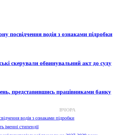
ну посвідчення водія з ознаками підробки
ькі скерували обвинувальний акт до суду
вень, представившись працівниками банку
ВЧОРА
відчення водія з ознаками підробки
ь іменні стипендії