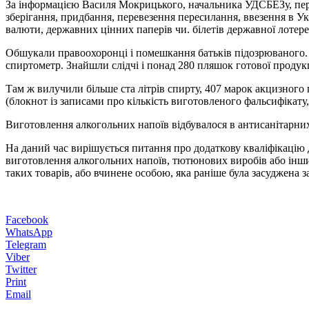
За інформацією Василя Мокрицького, начальника УДСБЕЗу, пер
зберігання, придбання, перевезення пересилання, ввезення в Ук
валюти, державних цінних паперів чи. білетів державної лотереї
Обшукали правоохоронці і помешкання батьків підозрюваного. 
спиртометр. Знайшли слідчі і понад 280 пляшок готової продук
Там ж вилучили більше ста літрів спирту, 407 марок акцизного
(блокнот із записами про кількість виготовленого фальсифікату
Виготовлення алкогольних напоїв відбувалося в антисанітарни
На даний час вирішується питання про додаткову кваліфікацію
виготовлення алкогольних напоїв, тютюнових виробів або інши
таких товарів, або вчинене особою, яка раніше була засуджена 
Facebook
WhatsApp
Telegram
Viber
Twitter
Print
Email