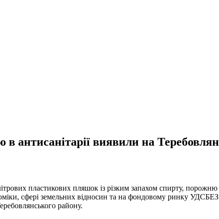
ю в антисанітарії виявили на Теребовля
ятилітрових пластикових пляшок із різким запахом спирту, порожн
ономіки, сфері земельних відносин та на фондовому ринку УДСБЕ
еребовлянського району.