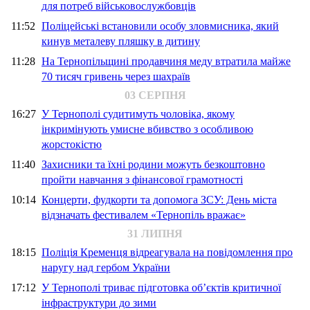
для потреб військовослужбовців
11:52
Поліцейські встановили особу зловмисника, який
кинув металеву пляшку в дитину
11:28
На Тернопільщині продавчиня меду втратила майже
70 тисяч гривень через шахраїв
03 СЕРПНЯ
16:27
У Тернополі судитимуть чоловіка, якому
інкримінують умисне вбивство з особливою
жорстокістю
11:40
Захисники та їхні родини можуть безкоштовно
пройти навчання з фінансової грамотності
10:14
Концерти, фудкорти та допомога ЗСУ: День міста
відзначать фестивалем «Тернопіль вражає»
31 ЛИПНЯ
18:15
Поліція Кременця відреагувала на повідомлення про
наругу над гербом України
17:12
У Тернополі триває підготовка об’єктів критичної
інфраструктури до зими