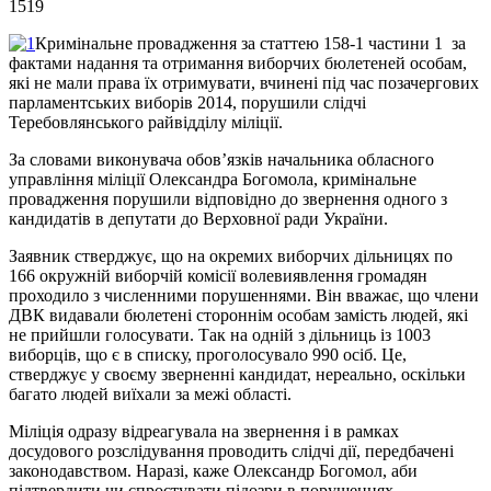
1519
Кримінальне провадження за статтею 158-1 частини 1 за
фактами надання та отримання виборчих бюлетеней особам,
які не мали права їх отримувати, вчинені під час позачергових
парламентських виборів 2014, порушили слідчі
Теребовлянського райвідділу міліції.
За словами виконувача обов’язків начальника обласного
управління міліції Олександра Богомола, кримінальне
провадження порушили відповідно до звернення одного з
кандидатів в депутати до Верховної ради України.
Заявник стверджує, що на окремих виборчих дільницях по
166 окружній виборчій комісії волевиявлення громадян
проходило з численними порушеннями. Він вважає, що члени
ДВК видавали бюлетені стороннім особам замість людей, які
не прийшли голосувати. Так на одній з дільниць із 1003
виборців, що є в списку, проголосувало 990 осіб. Це,
стверджує у своєму зверненні кандидат, нереально, оскільки
багато людей виїхали за межі області.
Міліція одразу відреагувала на звернення і в рамках
досудового розслідування проводить слідчі дії, передбачені
законодавством. Наразі, каже Олександр Богомол, аби
підтвердити чи спростувати підозри в порушеннях,