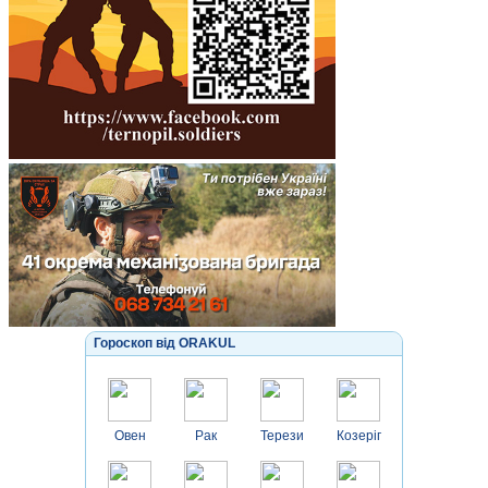
Гороскоп від ORAKUL
Овен
Рак
Терези
Козеріг