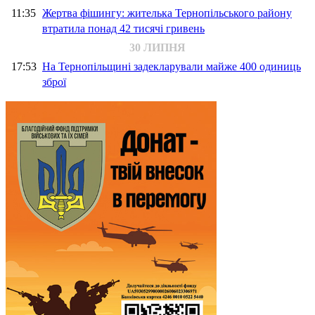
11:35
Жертва фішингу: жителька Тернопільського району
втратила понад 42 тисячі гривень
30 ЛИПНЯ
17:53
На Тернопільщині задекларували майже 400 одиниць
зброї