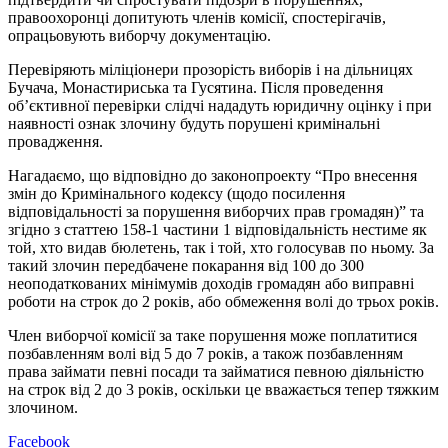
правоохоронці допитують членів комісії, спостерігачів,
опрацьовують виборчу документацію.
Перевіряють міліціонери прозорість виборів і на дільницях
Бучача, Монастириська та Гусятина. Після проведення
об’єктивної перевірки слідчі нададуть юридичну оцінку і при
наявності ознак злочину будуть порушені кримінальні
провадження.
Нагадаємо, що відповідно до законопроекту “Про внесення
змін до Кримінального кодексу (щодо посилення
відповідальності за порушення виборчих прав громадян)” та
згідно з статтею 158-1 частини 1 відповідальність нестиме як
той, хто видав бюлетень, так і той, хто голосував по ньому. За
такий злочин передбачене покарання від 100 до 300
неоподаткованих мінімумів доходів громадян або виправні
роботи на строк до 2 років, або обмеження волі до трьох років.
Член виборчої комісії за таке порушення може поплатитися
позбавленням волі від 5 до 7 років, а також позбавленням
права займати певні посади та займатися певною діяльністю
на строк від 2 до 3 років, оскільки це вважається тепер тяжким
злочином.
Facebook