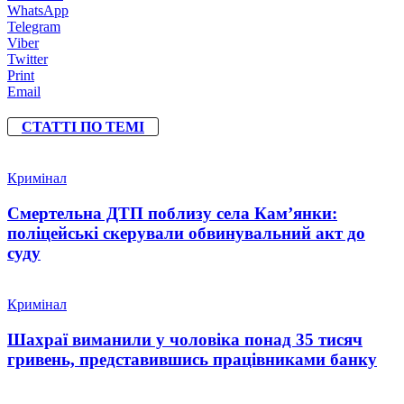
WhatsApp
Telegram
Viber
Twitter
Print
Email
СТАТТІ ПО ТЕМІ
Кримінал
Смертельна ДТП поблизу села Кам’янки:
поліцейські скерували обвинувальний акт до
суду
Кримінал
Шахраї виманили у чоловіка понад 35 тисяч
гривень, представившись працівниками банку