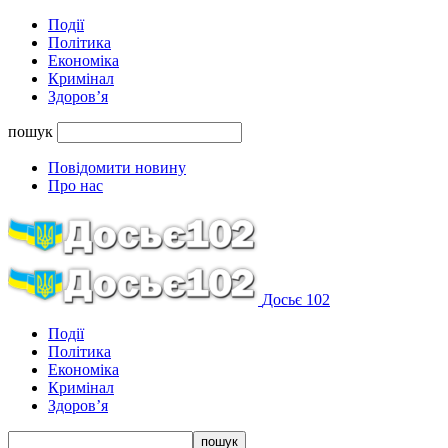
Події
Політика
Економіка
Кримінал
Здоров’я
пошук
Повідомити новину
Про нас
Досьє 102
Події
Політика
Економіка
Кримінал
Здоров’я