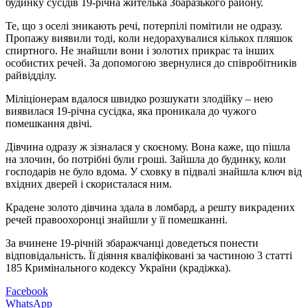
будинку сусідів 19-річна жителька Збаразького району.
Те, що з оселі зникають речі, потерпілі помітили не одразу.
Пропажу виявили тоді, коли недорахувалися кількох пляшок
спиртного. Не знайшли вони і золотих прикрас та інших
особистих речей. За допомогою звернулися до співробітників
райвідділу.
Міліціонерам вдалося швидко розшукати злодійку – нею
виявилася 19-річна сусідка, яка проникала до чужого
помешкання двічі.
Дівчина одразу ж зізналася у скоєному. Вона каже, що пішла
на злочин, бо потрібні були гроші. Зайшла до будинку, коли
господарів не було вдома. У сховку в підвалі знайшла ключ від
вхідних дверей і скористалася ним.
Крадене золото дівчина здала в ломбард, а решту викрадених
речей правоохоронці знайшли у її помешканні.
За вчинене 19-річній збаражчанці доведеться понести
відповідальність. Її діяння кваліфіковані за частиною 3 статті
185 Кримінального кодексу України (крадіжка).
Facebook
WhatsApp