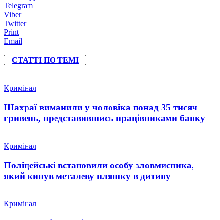
Telegram
Viber
Twitter
Print
Email
СТАТТІ ПО ТЕМІ
Кримінал
Шахраї виманили у чоловіка понад 35 тисяч
гривень, представившись працівниками банку
Кримінал
Поліцейські встановили особу зловмисника,
який кинув металеву пляшку в дитину
Кримінал