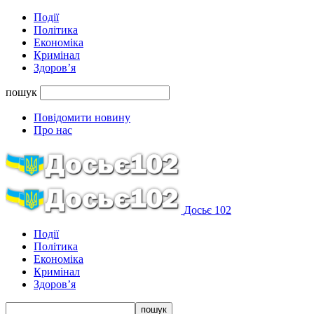
Події
Політика
Економіка
Кримінал
Здоров’я
пошук
Повідомити новину
Про нас
Досьє 102
Події
Політика
Економіка
Кримінал
Здоров’я