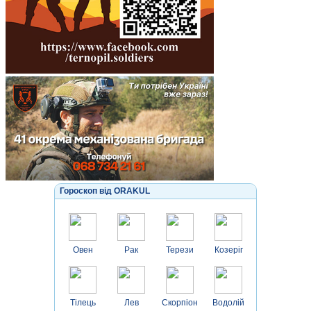
Гороскоп від ORAKUL
Овен
Рак
Терези
Козеріг
Тілець
Лев
Скорпіон
Водолій