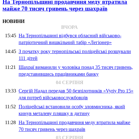
На Тернопільщині продавчиня меду втратила
майже 70 тисяч гривень через шахраїв
НОВИНИ
ВЧОРА
15:45
На Тернопільщині відбувся обласний військово-
патріотичний вишкільний табір «Легіонер»
14:45
З початку року тернопільські поліцейські розшукали
111 дітей
11:21
Шахраї виманили у чоловіка понад 35 тисяч гривень,
представившись працівниками банку
04 СЕРПНЯ
13:33
Сергій Надал передав 50 безпілотників «Vyriy Pro 15»
для потреб військовослужбовців
11:52
Поліцейські встановили особу зловмисника, який
кинув металеву пляшку в дитину
11:28
На Тернопільщині продавчиня меду втратила майже
70 тисяч гривень через шахраїв
03 СЕРПНЯ