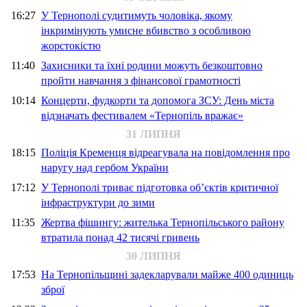
16:27
У Тернополі судитимуть чоловіка, якому
інкримінують умисне вбивство з особливою
жорстокістю
11:40
Захисники та їхні родини можуть безкоштовно
пройти навчання з фінансової грамотності
10:14
Концерти, фудкорти та допомога ЗСУ: День міста
відзначать фестивалем «Тернопіль вражає»
31 ЛИПНЯ
18:15
Поліція Кременця відреагувала на повідомлення про
наругу над гербом України
17:12
У Тернополі триває підготовка об’єктів критичної
інфраструктури до зими
11:35
Жертва фішингу: жителька Тернопільського району
втратила понад 42 тисячі гривень
30 ЛИПНЯ
17:53
На Тернопільщині задекларували майже 400 одиниць
зброї