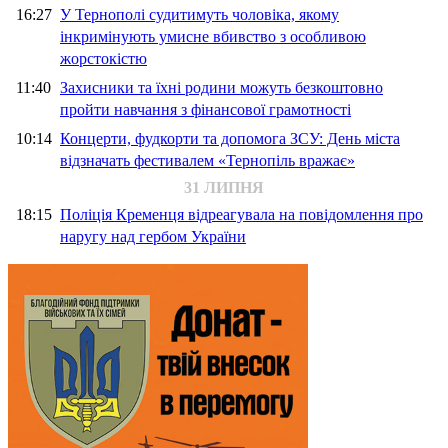
16:27
У Тернополі судитимуть чоловіка, якому
інкримінують умисне вбивство з особливою
жорстокістю
11:40
Захисники та їхні родини можуть безкоштовно
пройти навчання з фінансової грамотності
10:14
Концерти, фудкорти та допомога ЗСУ: День міста
відзначать фестивалем «Тернопіль вражає»
31 ЛИПНЯ
18:15
Поліція Кременця відреагувала на повідомлення про
наругу над гербом України