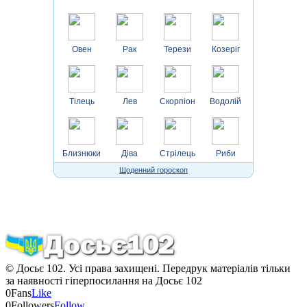
Овен
Рак
Терези
Козеріг
Тілець
Лев
Скорпіон
Водолій
Близнюки
Діва
Стрілець
Риби
Щоденний гороскоп
© Досьє 102. Усі права захищені. Передрук матеріалів тільки
за наявності гіперпосилання на Досьє 102
0
Fans
Like
0
Followers
Follow