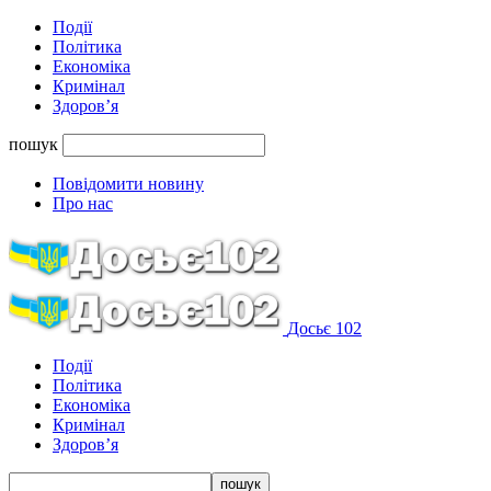
Події
Політика
Економіка
Кримінал
Здоров’я
пошук
Повідомити новину
Про нас
Досьє 102
Події
Політика
Економіка
Кримінал
Здоров’я