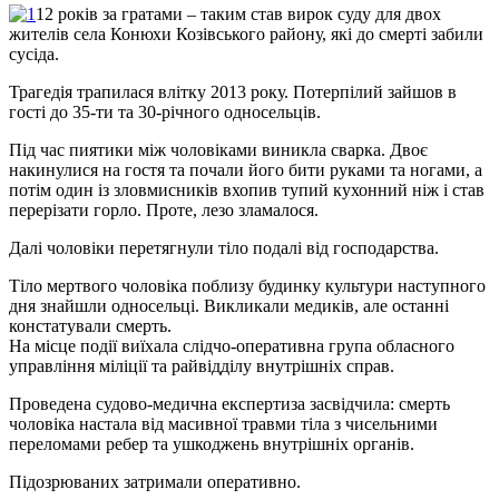
12 років за гратами – таким став вирок суду для двох
жителів села Конюхи Козівського району, які до смерті забили
сусіда.
Трагедія трапилася влітку 2013 року. Потерпілий зайшов в
гості до 35-ти та 30-річного односельців.
Під час пиятики між чоловіками виникла сварка. Двоє
накинулися на гостя та почали його бити руками та ногами, а
потім один із зловмисників вхопив тупий кухонний ніж і став
перерізати горло. Проте, лезо зламалося.
Далі чоловіки перетягнули тіло подалі від господарства.
Тіло мертвого чоловіка поблизу будинку культури наступного
дня знайшли односельці. Викликали медиків, але останні
констатували смерть.
На місце події виїхала слідчо-оперативна група обласного
управління міліції та райвідділу внутрішніх справ.
Проведена судово-медична експертиза засвідчила: смерть
чоловіка настала від масивної травми тіла з чисельними
переломами ребер та ушкоджень внутрішніх органів.
Підозрюваних затримали оперативно.