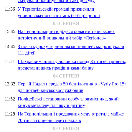
скерували обвинувальний акт до суду
11:36
У Тернопільській громаді призначили
уповноваженого з питань безбар’єрності
05 СЕРПНЯ
15:45
На Тернопільщині відбувся обласний військово-
патріотичний вишкільний табір «Легіонер»
14:45
З початку року тернопільські поліцейські розшукали
111 дітей
11:21
Шахраї виманили у чоловіка понад 35 тисяч гривень,
представившись працівниками банку
04 СЕРПНЯ
13:33
Сергій Надал передав 50 безпілотників «Vyriy Pro 15»
для потреб військовослужбовців
11:52
Поліцейські встановили особу зловмисника, який
кинув металеву пляшку в дитину
11:28
На Тернопільщині продавчиня меду втратила майже
70 тисяч гривень через шахраїв
03 СЕРПНЯ