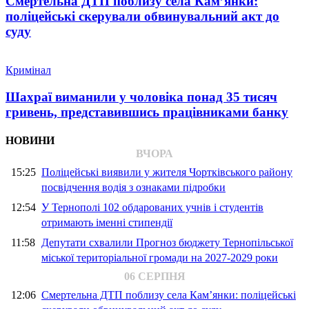
Смертельна ДТП поблизу села Кам’янки:
поліцейські скерували обвинувальний акт до
суду
Кримінал
Шахраї виманили у чоловіка понад 35 тисяч
гривень, представившись працівниками банку
НОВИНИ
ВЧОРА
15:25
Поліцейські виявили у жителя Чортківського району
посвідчення водія з ознаками підробки
12:54
У Тернополі 102 обдарованих учнів і студентів
отримають іменні стипендії
11:58
Депутати схвалили Прогноз бюджету Тернопільської
міської територіальної громади на 2027-2029 роки
06 СЕРПНЯ
12:06
Смертельна ДТП поблизу села Кам’янки: поліцейські