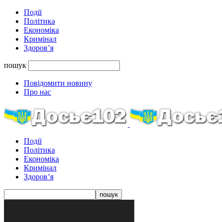
Події
Політика
Економіка
Кримінал
Здоров’я
пошук
Повідомити новину
Про нас
Події
Політика
Економіка
Кримінал
Здоров’я