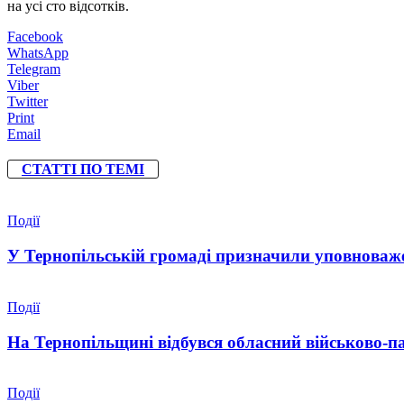
на усі сто відсотків.
Facebook
WhatsApp
Telegram
Viber
Twitter
Print
Email
СТАТТІ ПО ТЕМІ
Події
У Тернопільській громаді призначили уповноваже
Події
На Тернопільщині відбувся обласний військово-п
Події