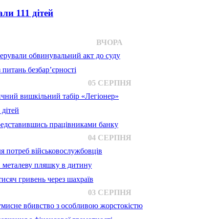
ли 111 дітей
ВЧОРА
ерували обвинувальний акт до суду
 питань безбар’єрності
05 СЕРПНЯ
ичний вишкільний табір «Легіонер»
 дітей
представившись працівниками банку
04 СЕРПНЯ
для потреб військовослужбовців
в металеву пляшку в дитину
исяч гривень через шахраїв
03 СЕРПНЯ
 умисне вбивство з особливою жорстокістю