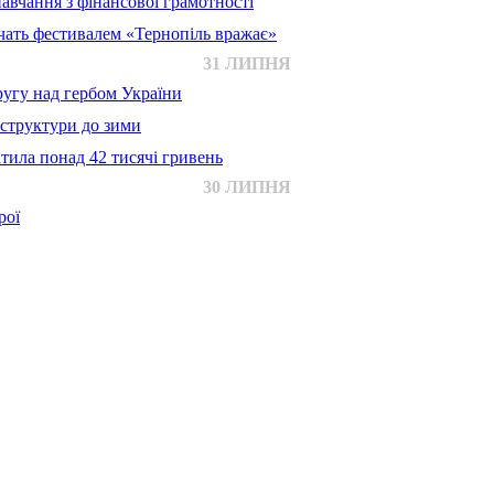
авчання з фінансової грамотності
ачать фестивалем «Тернопіль вражає»
31 ЛИПНЯ
ругу над гербом України
аструктури до зими
тила понад 42 тисячі гривень
30 ЛИПНЯ
рої