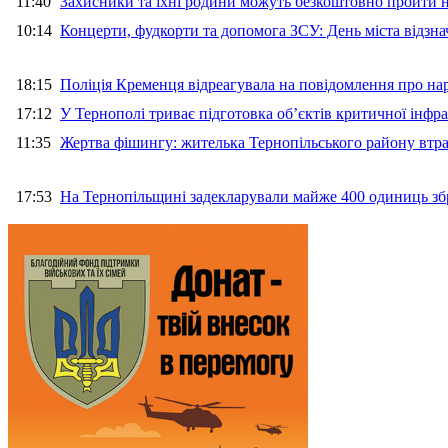
11:40
Захисники та їхні родини можуть безкоштовно пройти н
10:14
Концерти, фудкорти та допомога ЗСУ: День міста відзн
18:15
Поліція Кременця відреагувала на повідомлення про на
17:12
У Тернополі триває підготовка об’єктів критичної інфр
11:35
Жертва фішингу: жителька Тернопільського району втра
17:53
На Тернопільщині задекларували майже 400 одиниць зб