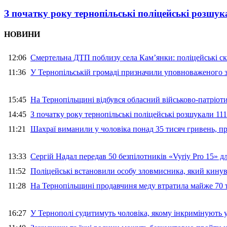
З початку року тернопільські поліцейські розшука
НОВИНИ
12:06
Смертельна ДТП поблизу села Кам’янки: поліцейські ск
11:36
У Тернопільській громаді призначили уповноваженого з
15:45
На Тернопільщині відбувся обласний військово-патріот
14:45
З початку року тернопільські поліцейські розшукали 111
11:21
Шахраї виманили у чоловіка понад 35 тисяч гривень, 
13:33
Сергій Надал передав 50 безпілотників «Vyriy Pro 15» 
11:52
Поліцейські встановили особу зловмисника, який кину
11:28
На Тернопільщині продавчиня меду втратила майже 70 т
16:27
У Тернополі судитимуть чоловіка, якому інкримінують