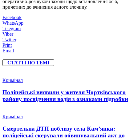
оперативно-розшукові заходи щодо встановлення осіб,
причетних до вчинення даного злочину.
Facebook
WhatsApp
Telegram
Viber
Twitter
Print
Email
СТАТТІ ПО ТЕМІ
Кримінал
Поліцейські виявили у жителя Чортківського
району посвідчення водія з ознаками підробки
Кримінал
Смертельна ДТП поблизу села Кам’янки:
поліцейські скерували обвинувальний акт до