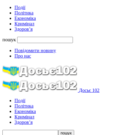
Події
Політика
Економіка
Кримінал
Здоров’я
пошук
Повідомити новину
Про нас
Досьє 102
Події
Політика
Економіка
Кримінал
Здоров’я