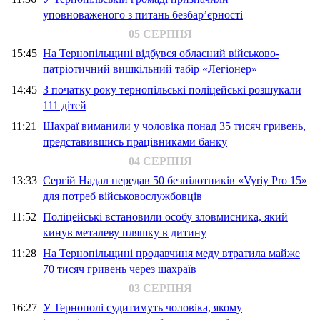
уповноваженого з питань безбар’єрності
05 СЕРПНЯ
15:45
На Тернопільщині відбувся обласний військово-
патріотичний вишкільний табір «Легіонер»
14:45
З початку року тернопільські поліцейські розшукали
111 дітей
11:21
Шахраї виманили у чоловіка понад 35 тисяч гривень,
представившись працівниками банку
04 СЕРПНЯ
13:33
Сергій Надал передав 50 безпілотників «Vyriy Pro 15»
для потреб військовослужбовців
11:52
Поліцейські встановили особу зловмисника, який
кинув металеву пляшку в дитину
11:28
На Тернопільщині продавчиня меду втратила майже
70 тисяч гривень через шахраїв
03 СЕРПНЯ
16:27
У Тернополі судитимуть чоловіка, якому