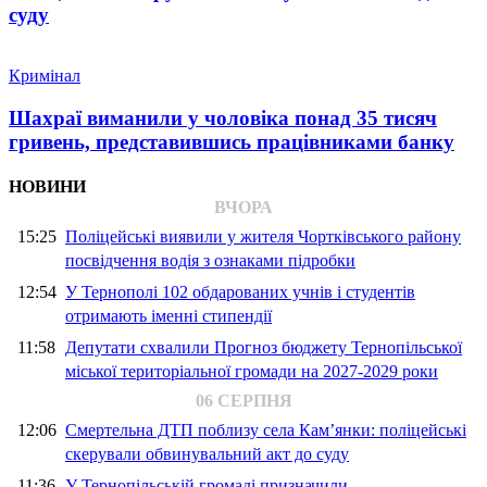
суду
Кримінал
Шахраї виманили у чоловіка понад 35 тисяч
гривень, представившись працівниками банку
НОВИНИ
ВЧОРА
15:25
Поліцейські виявили у жителя Чортківського району
посвідчення водія з ознаками підробки
12:54
У Тернополі 102 обдарованих учнів і студентів
отримають іменні стипендії
11:58
Депутати схвалили Прогноз бюджету Тернопільської
міської територіальної громади на 2027-2029 роки
06 СЕРПНЯ
12:06
Смертельна ДТП поблизу села Кам’янки: поліцейські
скерували обвинувальний акт до суду
11:36
У Тернопільській громаді призначили