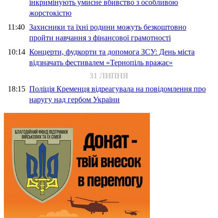
інкримінують умисне вбивство з особливою
жорстокістю
11:40
Захисники та їхні родини можуть безкоштовно
пройти навчання з фінансової грамотності
10:14
Концерти, фудкорти та допомога ЗСУ: День міста
відзначать фестивалем «Тернопіль вражає»
31 ЛИПНЯ
18:15
Поліція Кременця відреагувала на повідомлення про
наругу над гербом України