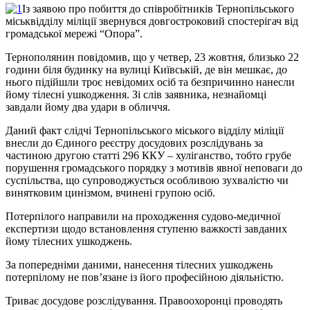
Із заявою про побиття до співробітників Тернопільського
міськвідділу міліції звернувся довгостроковий спостерігач від
громадської мережі “Опора”.
Тернополянин повідомив, що у четвер, 23 жовтня, близько 22
години біля будинку на вулиці Київській, де він мешкає, до
нього підійшли троє невідомих осіб та безпричинно нанесли
йому тілесні ушкодження. Зі слів заявника, незнайомці
завдали йому два удари в обличчя.
Даний факт слідчі Тернопільського міського відділу міліції
внесли до Єдиного реєстру досудових розслідувань за
частиною другою статті 296 ККУ – хуліганство, тобто грубе
порушення громадського порядку з мотивів явної неповаги до
суспільства, що супроводжується особливою зухвалістю чи
винятковим цинізмом, вчинені групою осіб.
Потерпілого направили на проходження судово-медичної
експертизи щодо встановлення ступеню важкості завданих
йому тілесних ушкоджень.
За попередніми даними, нанесення тілесних ушкоджень
потерпілому не пов’язане із його професійною діяльністю.
Триває досудове розслідування. Правоохоронці проводять