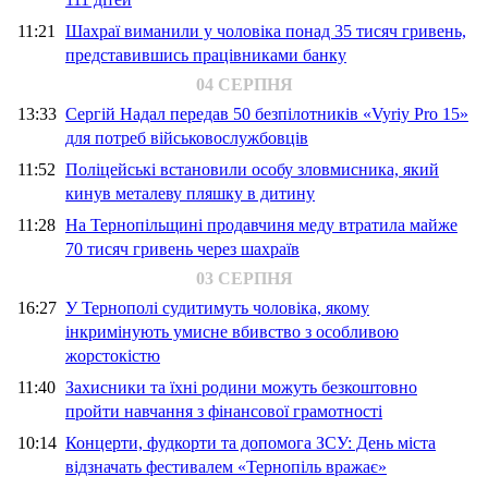
11:21
Шахраї виманили у чоловіка понад 35 тисяч гривень,
представившись працівниками банку
04 СЕРПНЯ
13:33
Сергій Надал передав 50 безпілотників «Vyriy Pro 15»
для потреб військовослужбовців
11:52
Поліцейські встановили особу зловмисника, який
кинув металеву пляшку в дитину
11:28
На Тернопільщині продавчиня меду втратила майже
70 тисяч гривень через шахраїв
03 СЕРПНЯ
16:27
У Тернополі судитимуть чоловіка, якому
інкримінують умисне вбивство з особливою
жорстокістю
11:40
Захисники та їхні родини можуть безкоштовно
пройти навчання з фінансової грамотності
10:14
Концерти, фудкорти та допомога ЗСУ: День міста
відзначать фестивалем «Тернопіль вражає»