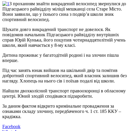
З проханням знайти викрадений велосипед звернулися до
Підгаєцького райвідділу міліції мешканці села Старе Місто.
Вони заявили, що у їхнього сина з подвір’я школи зник
спортивний велосипед.
Шукати довго викрадений транспорт не довелося. Як
повідомив начальник Підгаєцького райвідділу внутрішніх
справ Юрій Кунька, його поцупив чотирнадцятилітній учень
школи, який навчається у 8-му класі.
Дитина проживає у багатодітній родині і на злочин пішла
вперше.
Під час занять юнак вийшов на шкільний двір та помітив
добротний спортивний велосипед, який власник залишив без
нагляду. Хлопець на нього сів і поїхав подалі від школи.
Найшли двохколісний транспорт правоохоронці в обласному
центрі. Юний злодій сподівався підзаробити.
За даним фактом відкрито кримінальне провадження за
ознаками складу злочину, передбаченого ч. 1 ст. 185 ККУ –
крадіжка.
Facebook