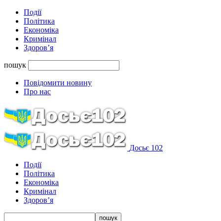
Події
Політика
Економіка
Кримінал
Здоров’я
пошук
Повідомити новину
Про нас
Досьє 102
Події
Політика
Економіка
Кримінал
Здоров’я