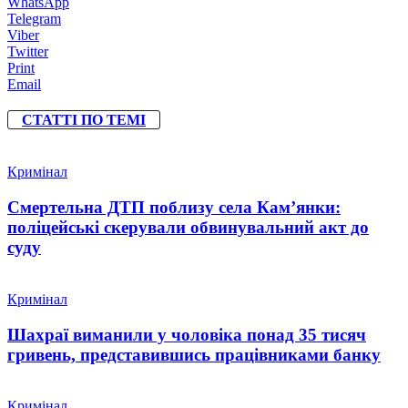
WhatsApp
Telegram
Viber
Twitter
Print
Email
СТАТТІ ПО ТЕМІ
Кримінал
Смертельна ДТП поблизу села Кам’янки:
поліцейські скерували обвинувальний акт до
суду
Кримінал
Шахраї виманили у чоловіка понад 35 тисяч
гривень, представившись працівниками банку
Кримінал