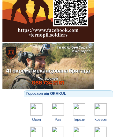
Гороскоп від ORAKUL
Овен
Рак
Терези
Козеріг