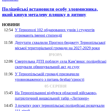
Поліцейські встановили особу зловмисника,
який кинув металеву пляшку в дитину
НОВИНИ
12:54
У Тернополі 102 обдарованих учнів і студентів
отримають іменні стипендії
11:58
Депутати схвалили Прогноз бюджету Тернопільської
міської територіальної громади на 2027-2029 роки
ВЧОРА
12:06
Смертельна ДТП поблизу села Кам’янки: поліцейські
скерували обвинувальний акт до суду
11:36
У Тернопільській громаді призначили
уповноваженого з питань безбар’єрності
05 СЕРПНЯ
15:45
На Тернопільщині відбувся обласний військово-
патріотичний вишкільний табір «Легіонер»
14:45
З початку року тернопільські поліцейські розшукали
111 дітей