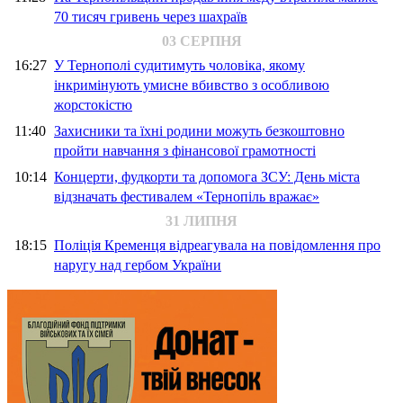
70 тисяч гривень через шахраїв
03 СЕРПНЯ
16:27
У Тернополі судитимуть чоловіка, якому
інкримінують умисне вбивство з особливою
жорстокістю
11:40
Захисники та їхні родини можуть безкоштовно
пройти навчання з фінансової грамотності
10:14
Концерти, фудкорти та допомога ЗСУ: День міста
відзначать фестивалем «Тернопіль вражає»
31 ЛИПНЯ
18:15
Поліція Кременця відреагувала на повідомлення про
наругу над гербом України