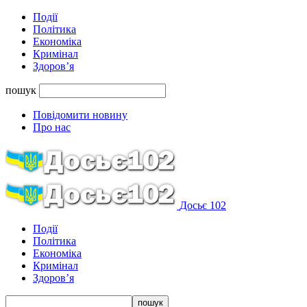
Події
Політика
Економіка
Кримінал
Здоров’я
пошук
Повідомити новину
Про нас
Досьє 102
Події
Політика
Економіка
Кримінал
Здоров’я