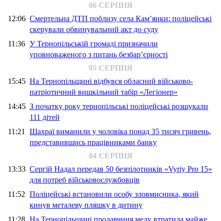
06 СЕРПНЯ
12:06
Смертельна ДТП поблизу села Кам’янки: поліцейські
скерували обвинувальний акт до суду
11:36
У Тернопільській громаді призначили
уповноваженого з питань безбар’єрності
05 СЕРПНЯ
15:45
На Тернопільщині відбувся обласний військово-
патріотичний вишкільний табір «Легіонер»
14:45
З початку року тернопільські поліцейські розшукали
111 дітей
11:21
Шахраї виманили у чоловіка понад 35 тисяч гривень,
представившись працівниками банку
04 СЕРПНЯ
13:33
Сергій Надал передав 50 безпілотників «Vyriy Pro 15»
для потреб військовослужбовців
11:52
Поліцейські встановили особу зловмисника, який
кинув металеву пляшку в дитину
11:28
На Тернопільщині продавчиня меду втратила майже