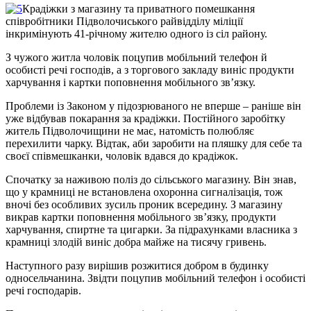
Крадіжки з магазину та приватного помешкання
співробітники Підволочиського райвідділу міліції
інкримінують 41-річному жителю одного із сіл району.
З чужого житла чоловік поцупив мобільний телефон й
особисті речі господів, а з торгового закладу виніс продукти
харчування і картки поповнення мобільного зв’язку.
Проблеми із Законом у підозрюваного не вперше – раніше він
уже відбував покарання за крадіжки. Постійного заробітку
житель Підволочищини не має, натомість полюбляє
перехилити чарку. Відтак, аби заробити на пляшку для себе та
своєї співмешканки, чоловік вдався до крадіжок.
Спочатку за наживою поліз до сільського магазину. Він знав,
що у крамниці не встановлена охоронна сигналізація, тож
вночі без особливих зусиль проник всередину. З магазину
викрав картки поповнення мобільного зв’язку, продукти
харчування, спиртне та цигарки. За підрахунками власника з
крамниці злодій виніс добра майже на тисячу гривень.
Наступного разу вирішив розжитися добром в будинку
односельчанина. Звідти поцупив мобільний телефон і особисті
речі господарів.