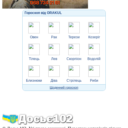
Гороскоп від ORAKUL
Овен
Рак
Терези
Козеріг
Тілець
Лев
Скорпіон
Водолій
Близнюки
Діва
Стрілець
Риби
Щоденний гороскоп