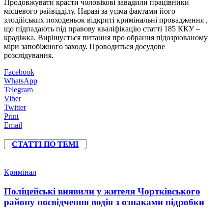
Продовжувати красти чоловікові завадили працівники
місцевого райвідділу. Наразі за усіма фактами його
злодійських походеньок відкриті кримінальні провадження ,
що підпадають під правову кваліфікацію статті 185 ККУ –
крадіжка. Вирішується питання про обрання підозрюваному
міри запобіжного заходу. Проводиться досудове
розслідування.
Facebook
WhatsApp
Telegram
Viber
Twitter
Print
Email
СТАТТІ ПО ТЕМІ
Кримінал
Поліцейські виявили у жителя Чортківського
району посвідчення водія з ознаками підробки