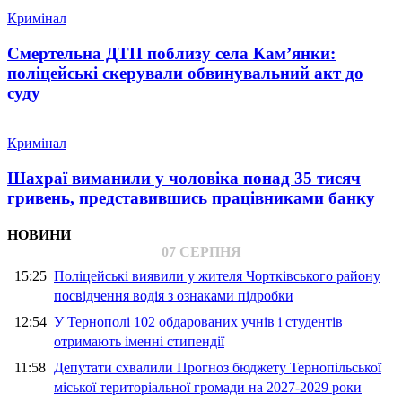
Кримінал
Смертельна ДТП поблизу села Кам’янки:
поліцейські скерували обвинувальний акт до
суду
Кримінал
Шахраї виманили у чоловіка понад 35 тисяч
гривень, представившись працівниками банку
НОВИНИ
07 СЕРПНЯ
15:25
Поліцейські виявили у жителя Чортківського району
посвідчення водія з ознаками підробки
12:54
У Тернополі 102 обдарованих учнів і студентів
отримають іменні стипендії
11:58
Депутати схвалили Прогноз бюджету Тернопільської
міської територіальної громади на 2027-2029 роки