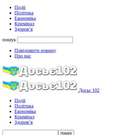
Події
Політика
Економіка
Кримінал
Здоров’я
пошук
Повідомити новину
Про нас
Досьє 102
Події
Політика
Економіка
Кримінал
Здоров’я