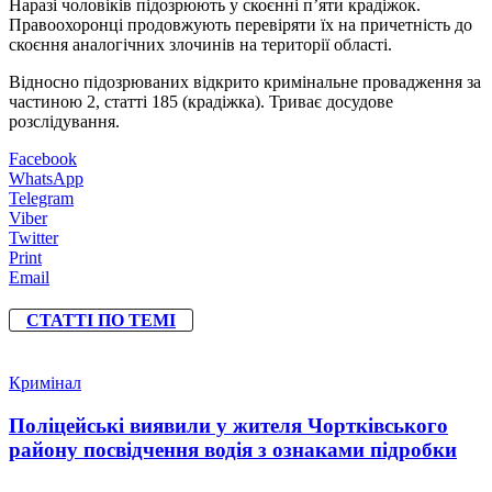
Наразі чоловіків підозрюють у скоєнні п’яти крадіжок.
Правоохоронці продовжують перевіряти їх на причетність до
скоєння аналогічних злочинів на території області.
Відносно підозрюваних відкрито кримінальне провадження за
частиною 2, статті 185 (крадіжка). Триває досудове
розслідування.
Facebook
WhatsApp
Telegram
Viber
Twitter
Print
Email
СТАТТІ ПО ТЕМІ
Кримінал
Поліцейські виявили у жителя Чортківського
району посвідчення водія з ознаками підробки