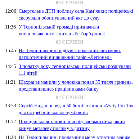
06 СЕРПНЯ
12:06
Смертельна ДТП поблизу села Кам’янки: поліцейські
скерували обвинувальний акт до суду
11:36
У Тернопільській громаді призначили
уповноваженого з питань безбар’єрності
05 СЕРПНЯ
15:45
На Тернопільщині відбувся обласний військово-
патріотичний вишкільний табір «Легіонер»
14:45
З початку року тернопільські поліцейські розшукали
111 дітей
11:21
Шахраї виманили у чоловіка понад 35 тисяч гривень,
представившись працівниками банку
04 СЕРПНЯ
13:33
Сергій Надал передав 50 безпілотників «Vyriy Pro 15»
для потреб військовослужбовців
11:52
Поліцейські встановили особу зловмисника, який
кинув металеву пляшку в дитину
11:28
На Тернопільщині продавчиня меду втратила майже