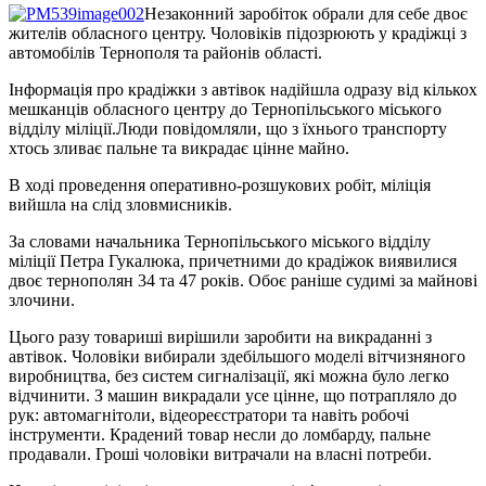
Незаконний заробіток обрали для себе двоє
жителів обласного центру. Чоловіків підозрюють у крадіжці з
автомобілів Тернополя та районів області.
Інформація про крадіжки з автівок надійшла одразу від кількох
мешканців обласного центру до Тернопільського міського
відділу міліції.Люди повідомляли, що з їхнього транспорту
хтось зливає пальне та викрадає цінне майно.
В ході проведення оперативно-розшукових робіт, міліція
вийшла на слід зловмисників.
За словами начальника Тернопільського міського відділу
міліції Петра Гукалюка, причетними до крадіжок виявилися
двоє тернополян 34 та 47 років. Обоє раніше судимі за майнові
злочини.
Цього разу товариші вирішили заробити на викраданні з
автівок. Чоловіки вибирали здебільшого моделі вітчизняного
виробництва, без систем сигналізації, які можна було легко
відчинити. З машин викрадали усе цінне, що потрапляло до
рук: автомагнітоли, відеореєстратори та навіть робочі
інструменти. Крадений товар несли до ломбарду, пальне
продавали. Гроші чоловіки витрачали на власні потреби.