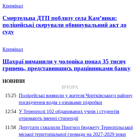
Кримінал
Смертельна ДТП поблизу села Кам’янки:
поліцейські скерували обвинувальний акт до
суду
Кримінал
Шахраї виманили у чоловіка понад 35 тисяч
гривень, представившись працівниками банку
НОВИНИ
ВЧОРА
15:25
Поліцейські виявили у жителя Чортківського району
посвідчення водія з ознаками підробки
12:54
У Тернополі 102 обдарованих учнів і студентів
отримають іменні стипендії
11:58
Депутати схвалили Прогноз бюджету Тернопільської
міської територіальної громади на 2027-2029 роки