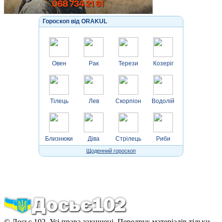
Гороскоп від ORAKUL
Овен
Рак
Терези
Козеріг
Тілець
Лев
Скорпіон
Водолій
Близнюки
Діва
Стрілець
Риби
Щоденний гороскоп
© Досьє 102. Усі права захищені. Передрук матеріалів тільки