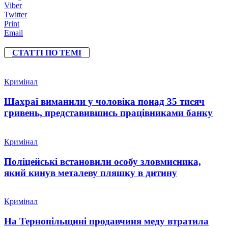
Viber
Twitter
Print
Email
СТАТТІ ПО ТЕМІ
Кримінал
Шахраї виманили у чоловіка понад 35 тисяч
гривень, представившись працівниками банку
Кримінал
Поліцейські встановили особу зловмисника,
який кинув металеву пляшку в дитину
Кримінал
На Тернопільщині продавчиня меду втратила