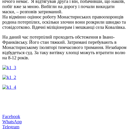
нічого немає. Я відтягував друга і він, побачивши, що накоїв,
побіг вже за мною. Вибігли на дорогу і почали викидати
маски, – розповів затриманий.
На відмінно оцінює роботу Монастириських правоохоронців
родина потерпілих, оскільки злочин вони розкрили швидко та
стовідсотково. Вдячні міліціонерам і мешканці села Ковалівка.
На даний час потерпілий проходить обстеження в Івано-
Франківську. Його стан тяжкий. Затримані перебувають в
Монастириському ізоляторі тимчасового тримання. Незабаром
відбудеться суд. За таку витівку хлопці можуть втратити волю
на 8-12 років.
Facebook
WhatsApp
Telegram