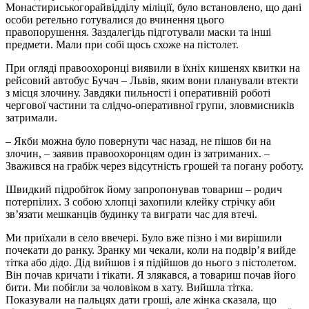
Монастириськогорайвідділу міліції, було встановлено, що дані
особи ретельно готувалися до вчинення цього
правопорушення. Заздалегідь підготували маски та інші
предмети. Мали при собі щось схоже на пістолет.
При огляді правоохоронці виявили в їхніх кишенях квитки на
рейсовий автобус Бучач – Львів, яким вони планували втекти
з місця злочину. Завдяки пильності і оперативній роботі
чергової частини та слідчо-оперативної групи, зловмисників
затримали.
– Якби можна було повернути час назад, не пішов би на
злочин, – заявив правоохоронцям один із затриманих. –
Зважився на грабіж через відсутність грошей та погану роботу.
Швидкий підробіток йому запропонував товариш – родич
потерпілих. З собою хлопці захопили клейку стрічку аби
зв’язати мешканців будинку та виграти час для втечі.
Ми приїхали в село ввечері. Було вже пізно і ми вирішили
почекати до ранку. Зранку ми чекали, коли на подвір’я вийде
тітка або дідо. Дід вийшов і я підійшов до нього з пістолетом.
Він почав кричати і тікати. Я злякався, а товариш почав його
бити. Ми побігли за чоловіком в хату. Вийшла тітка.
Показували на пальцях дати гроші, але жінка сказала, що