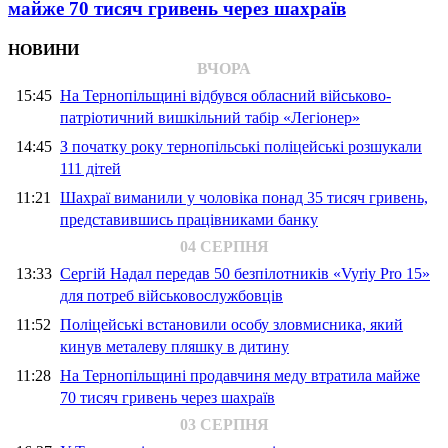
майже 70 тисяч гривень через шахраїв
НОВИНИ
ВЧОРА
15:45
На Тернопільщині відбувся обласний військово-
патріотичний вишкільний табір «Легіонер»
14:45
З початку року тернопільські поліцейські розшукали
111 дітей
11:21
Шахраї виманили у чоловіка понад 35 тисяч гривень,
представившись працівниками банку
04 СЕРПНЯ
13:33
Сергій Надал передав 50 безпілотників «Vyriy Pro 15»
для потреб військовослужбовців
11:52
Поліцейські встановили особу зловмисника, який
кинув металеву пляшку в дитину
11:28
На Тернопільщині продавчиня меду втратила майже
70 тисяч гривень через шахраїв
03 СЕРПНЯ