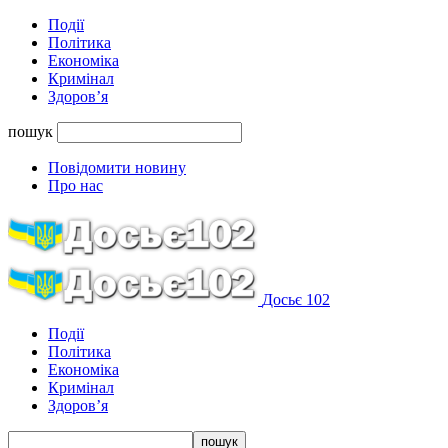
Події
Політика
Економіка
Кримінал
Здоров’я
пошук
Повідомити новину
Про нас
Досьє 102
Події
Політика
Економіка
Кримінал
Здоров’я