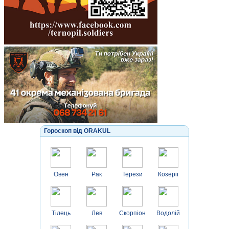
Гороскоп від ORAKUL
Овен
Рак
Терези
Козеріг
Тілець
Лев
Скорпіон
Водолій