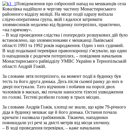
Повідомлення про озброєний напад на мешканців села
Ковалівка надійшло в чергову частину Монастириського
районного відділу міліції. На місце події одразу виїхала
слідчо-оперативна група, якій і вдалося затримати
зловмисників недалеко від будинку потерпілих, практично,
«на гарячому».
– В ході проведення слідства і попередніх розшукових дій було
встановлено, що зловмисниками є мешканці Львівської
області 1993 та 1992 років народження. Один з них судимий.
В ході подальшої перевірки правоохоронці з’ясували, що один
із нападників є родичем потерпілих, – повідомив начальник
Монастириського райвідділу УМВС України в Тернопільській
області Андрій Гожій.
За словами зятя потерпілого, на момент події в будинку був
тесть та його друга донька. Десь після сьомої ранку до них в
двері постукали. Тато відчинив і побачив на порозі двох
чоловіків в масках, які почали наносити тілесні ушкодження
по голові. Тестеві розбили голову в трьох місцях.
За словами Андрія Гожія, хлопці не знали, що крім 79-річного
діда в будинку мешкає ще й його донька. Остання почала
кричати і налякала грабіжників. Тікаючи, нападники
повикидали усі речі за двісті метрів від місця злочину.
– В ході проведення перевірки, – каже начальник