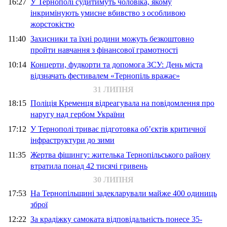
16:27
У Тернополі судитимуть чоловіка, якому
інкримінують умисне вбивство з особливою
жорстокістю
11:40
Захисники та їхні родини можуть безкоштовно
пройти навчання з фінансової грамотності
10:14
Концерти, фудкорти та допомога ЗСУ: День міста
відзначать фестивалем «Тернопіль вражає»
31 ЛИПНЯ
18:15
Поліція Кременця відреагувала на повідомлення про
наругу над гербом України
17:12
У Тернополі триває підготовка об’єктів критичної
інфраструктури до зими
11:35
Жертва фішингу: жителька Тернопільського району
втратила понад 42 тисячі гривень
30 ЛИПНЯ
17:53
На Тернопільщині задекларували майже 400 одиниць
зброї
12:22
За крадіжку самоката відповідальність понесе 35-