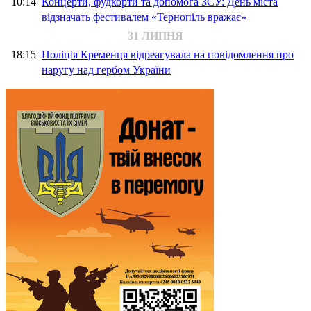
10:14
Концерти, фудкорти та допомога ЗСУ: День міста
відзначать фестивалем «Тернопіль вражає»
31 ЛИПНЯ
18:15
Поліція Кременця відреагувала на повідомлення про
наругу над гербом України