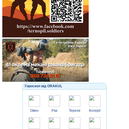
Гороскоп від ORAKUL
Овен
Рак
Терези
Козеріг