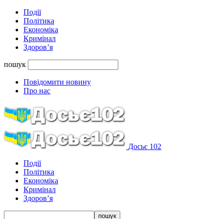
Події
Політика
Економіка
Кримінал
Здоров’я
пошук
Повідомити новину
Про нас
Досьє 102
Події
Політика
Економіка
Кримінал
Здоров’я