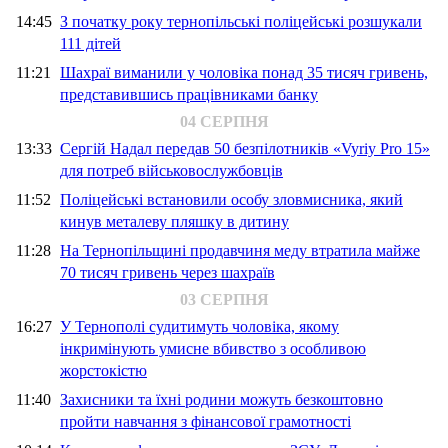
14:45
З початку року тернопільські поліцейські розшукали
111 дітей
11:21
Шахраї виманили у чоловіка понад 35 тисяч гривень,
представившись працівниками банку
04 СЕРПНЯ
13:33
Сергій Надал передав 50 безпілотників «Vyriy Pro 15»
для потреб військовослужбовців
11:52
Поліцейські встановили особу зловмисника, який
кинув металеву пляшку в дитину
11:28
На Тернопільщині продавчиня меду втратила майже
70 тисяч гривень через шахраїв
03 СЕРПНЯ
16:27
У Тернополі судитимуть чоловіка, якому
інкримінують умисне вбивство з особливою
жорстокістю
11:40
Захисники та їхні родини можуть безкоштовно
пройти навчання з фінансової грамотності