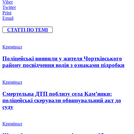
Viber
Twitter
Print
Email
СТАТТІ ПО ТЕМІ
Кримінал
Поліцейські виявили у жителя Чортківського
району посвідчення водія з ознаками підробки
Кримінал
Смертельна ДТП поблизу села Кам’янки:
поліцейські скерували обвинувальний акт до
суду
Кримінал