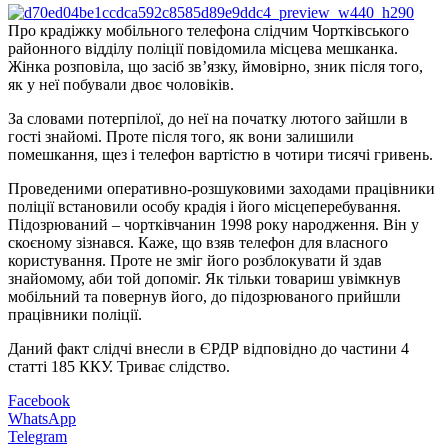
Про крадіжку мобільного телефона слідчим Чортківського
районного відділу поліції повідомила місцева мешканка.
Жінка розповіла, що засіб зв’язку, ймовірно, зник після того,
як у неї побували двоє чоловіків.
За словами потерпілої, до неї на початку лютого зайшли в
гості знайомі. Проте після того, як вони залишили
помешкання, щез і телефон вартістю в чотири тисячі гривень.
Проведеними оперативно-розшуковими заходами працівники
поліції встановили особу крадія і його місцеперебування.
Підозрюваний – чортківчанин 1998 року народження. Він у
скоєному зізнався. Каже, що взяв телефон для власного
користування. Проте не зміг його розблокувати й здав
знайомому, аби той допоміг. Як тільки товариш увімкнув
мобільний та повернув його, до підозрюваного прийшли
працівники поліції.
Даний факт слідчі внесли в ЄРДР відповідно до частини 4
статті 185 ККУ. Триває слідство.
Facebook
WhatsApp
Telegram