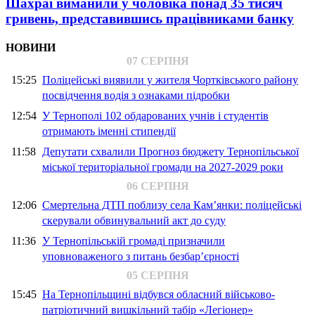
Шахраї виманили у чоловіка понад 35 тисяч
гривень, представившись працівниками банку
НОВИНИ
07 СЕРПНЯ
15:25
Поліцейські виявили у жителя Чортківського району
посвідчення водія з ознаками підробки
12:54
У Тернополі 102 обдарованих учнів і студентів
отримають іменні стипендії
11:58
Депутати схвалили Прогноз бюджету Тернопільської
міської територіальної громади на 2027-2029 роки
06 СЕРПНЯ
12:06
Смертельна ДТП поблизу села Кам’янки: поліцейські
скерували обвинувальний акт до суду
11:36
У Тернопільській громаді призначили
уповноваженого з питань безбар’єрності
05 СЕРПНЯ
15:45
На Тернопільщині відбувся обласний військово-
патріотичний вишкільний табір «Легіонер»