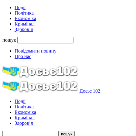
Події
Політика
Економіка
Кримінал
Здоров’я
пошук
Повідомити новину
Про нас
Досьє 102
Події
Політика
Економіка
Кримінал
Здоров’я