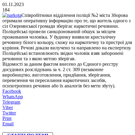
01.11.2023
184
Співробітники відділення поліції №2 міста Зборова
отримали оперативну інформацію про те, що житель одного з
сіл Озернянської громади зберігає наркотичні речовини.
Поліцейські провели санкціонований обшук за місцем
проживання чоловіка. У будинку виявили кристалічну
речовину білого кольору, схожу на наркотичну та пристрої для
куріння. Речові докази вилучено та направлено на експертизу.
Поліцейські встановлюють звідки чоловік взяв заборонені
речовини та з якою метою зберігав.
Відомості за даним фактом внесено до Єдиного реєстру
досудових розслідувань за ч. 2 ст. 309 (незаконне
виробництво, виготовлення, придбання, зберігання,
перевезення чи пересилання наркотичних засобів,
психотропних речовин або їх аналогів без мети збуту).
Facebook
WhatsApp
Telegram
Viber
Twitter
Print
Email