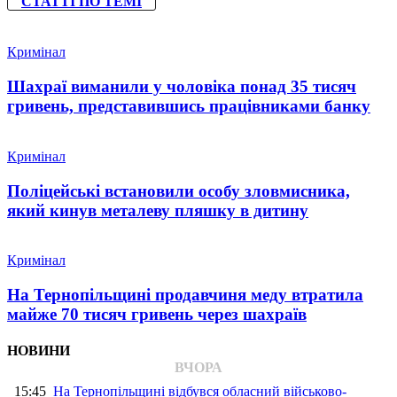
СТАТТІ ПО ТЕМІ
Кримінал
Шахраї виманили у чоловіка понад 35 тисяч
гривень, представившись працівниками банку
Кримінал
Поліцейські встановили особу зловмисника,
який кинув металеву пляшку в дитину
Кримінал
На Тернопільщині продавчиня меду втратила
майже 70 тисяч гривень через шахраїв
НОВИНИ
ВЧОРА
15:45
На Тернопільщині відбувся обласний військово-