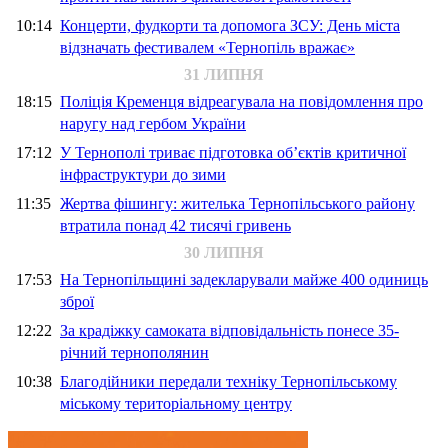
10:14
Концерти, фудкорти та допомога ЗСУ: День міста
відзначать фестивалем «Тернопіль вражає»
31 ЛИПНЯ
18:15
Поліція Кременця відреагувала на повідомлення про
наругу над гербом України
17:12
У Тернополі триває підготовка об’єктів критичної
інфраструктури до зими
11:35
Жертва фішингу: жителька Тернопільського району
втратила понад 42 тисячі гривень
30 ЛИПНЯ
17:53
На Тернопільщині задекларували майже 400 одиниць
зброї
12:22
За крадіжку самоката відповідальність понесе 35-
річний тернополянин
10:38
Благодійники передали техніку Тернопільському
міському територіальному центру