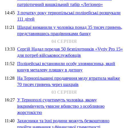
патріотичний вишкільний табір «Легіонер»
14:45
З початку року тернопільські поліцейські розшукали
111 дітей
11:21
Шахраї виманили у чоловіка понад 35 тисяч гривень,
представившись працівниками банку
04 СЕРПНЯ
13:33
Сергій Надал передав 50 безпілотників «Vyriy Pro 15»
для потреб військовослужбовців
11:52
Поліцейські встановили особу зловмисника, який
кинув металеву пляшку в дитину
11:28
На Тернопільщині продавчиня меду втратила майже
70 тисяч гривень через шахраїв
03 СЕРПНЯ
16:27
У Тернополі судитимуть чоловіка, якому
інкримінують умисне вбивство з особливою
жорстокістю
11:40
Захисники та їхні родини можуть безкоштовно
пройти навчання з фінансової грамотності