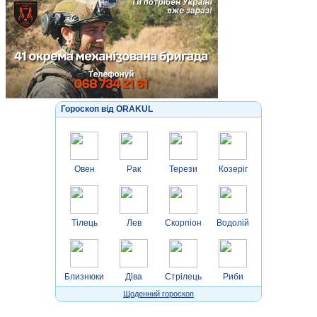
Гороскоп від ORAKUL
Овен
Рак
Терези
Козеріг
Тілець
Лев
Скорпіон
Водолій
Близнюки
Діва
Стрілець
Риби
Щоденний гороскоп