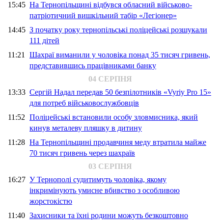
15:45
На Тернопільщині відбувся обласний військово-
патріотичний вишкільний табір «Легіонер»
14:45
З початку року тернопільські поліцейські розшукали
111 дітей
11:21
Шахраї виманили у чоловіка понад 35 тисяч гривень,
представившись працівниками банку
04 СЕРПНЯ
13:33
Сергій Надал передав 50 безпілотників «Vyriy Pro 15»
для потреб військовослужбовців
11:52
Поліцейські встановили особу зловмисника, який
кинув металеву пляшку в дитину
11:28
На Тернопільщині продавчиня меду втратила майже
70 тисяч гривень через шахраїв
03 СЕРПНЯ
16:27
У Тернополі судитимуть чоловіка, якому
інкримінують умисне вбивство з особливою
жорстокістю
11:40
Захисники та їхні родини можуть безкоштовно