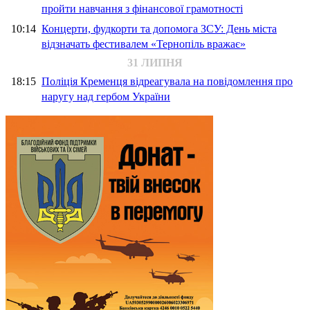
пройти навчання з фінансової грамотності
10:14
Концерти, фудкорти та допомога ЗСУ: День міста
відзначать фестивалем «Тернопіль вражає»
31 ЛИПНЯ
18:15
Поліція Кременця відреагувала на повідомлення про
наругу над гербом України