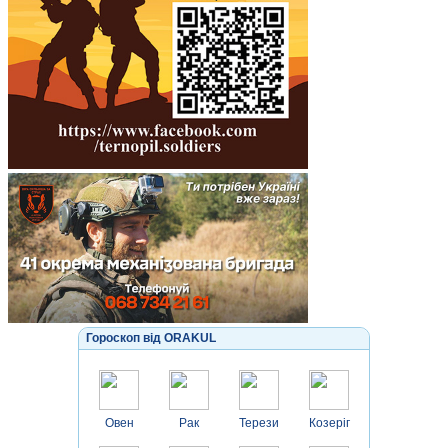
Гороскоп від ORAKUL
Овен
Рак
Терези
Козеріг