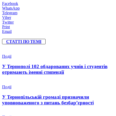
Facebook
WhatsApp
Telegram
Viber
Twitter
Print
Email
СТАТТІ ПО ТЕМІ
Події
У Тернополі 102 обдарованих учнів і студентів
отримають іменні стипендії
Події
У Тернопільській громаді призначили
уповноваженого з питань безбар’єрності