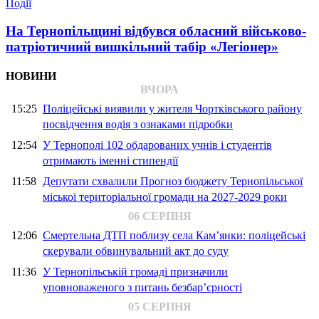
Події
На Тернопільщині відбувся обласний військово-
патріотичний вишкільний табір «Легіонер»
НОВИНИ
ВЧОРА
15:25
Поліцейські виявили у жителя Чортківського району
посвідчення водія з ознаками підробки
12:54
У Тернополі 102 обдарованих учнів і студентів
отримають іменні стипендії
11:58
Депутати схвалили Прогноз бюджету Тернопільської
міської територіальної громади на 2027-2029 роки
06 СЕРПНЯ
12:06
Смертельна ДТП поблизу села Кам’янки: поліцейські
скерували обвинувальний акт до суду
11:36
У Тернопільській громаді призначили
уповноваженого з питань безбар’єрності
05 СЕРПНЯ