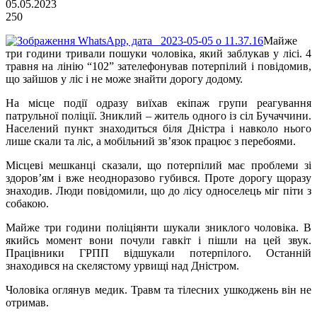
05.05.2023
250
Майже
три години тривали пошуки чоловіка, який заблукав у лісі. 4
травня на лінію “102” зателефонував потерпілий і повідомив,
що зайшов у ліс і не може знайти дорогу додому.
На місце події одразу виїхав екіпаж групи реагування
патрульної поліції. Зниклий – житель одного із сіл Бучаччини.
Населений пункт знаходиться біля Дністра і навколо нього
лише скали та ліс, а мобільний зв’язок працює з перебоями.
Місцеві мешканці сказали, що потерпілий має проблеми зі
здоров’ям і вже неодноразово губився. Проте дорогу щоразу
знаходив. Люди повідомили, що до лісу односелець міг піти з
собакою.
Майже три години поліціянти шукали зниклого чоловіка. В
якийсь момент вони почули гавкіт і пішли на цей звук.
Працівники ГРПП відшукали потерпілого. Останній
знаходився на скелястому урвищі над Дністром.
Чоловіка оглянув медик. Травм та тілесних ушкоджень він не
отримав.