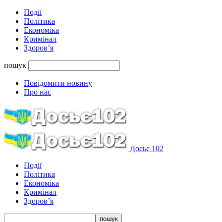
Події
Політика
Економіка
Кримінал
Здоров’я
пошук
Повідомити новину
Про нас
Досьє 102
Події
Політика
Економіка
Кримінал
Здоров’я