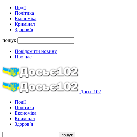
Події
Політика
Економіка
Кримінал
Здоров’я
пошук
Повідомити новину
Про нас
Досьє 102
Події
Політика
Економіка
Кримінал
Здоров’я