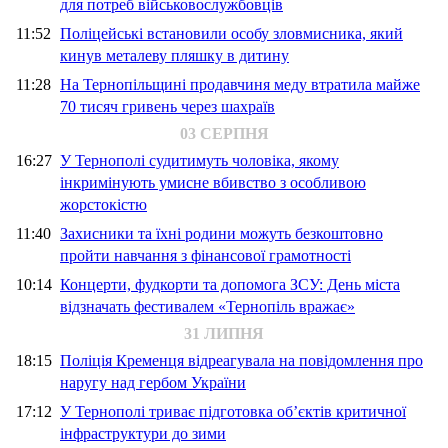
для потреб військовослужбовців
11:52
Поліцейські встановили особу зловмисника, який
кинув металеву пляшку в дитину
11:28
На Тернопільщині продавчиня меду втратила майже
70 тисяч гривень через шахраїв
03 СЕРПНЯ
16:27
У Тернополі судитимуть чоловіка, якому
інкримінують умисне вбивство з особливою
жорстокістю
11:40
Захисники та їхні родини можуть безкоштовно
пройти навчання з фінансової грамотності
10:14
Концерти, фудкорти та допомога ЗСУ: День міста
відзначать фестивалем «Тернопіль вражає»
31 ЛИПНЯ
18:15
Поліція Кременця відреагувала на повідомлення про
наругу над гербом України
17:12
У Тернополі триває підготовка об’єктів критичної
інфраструктури до зими