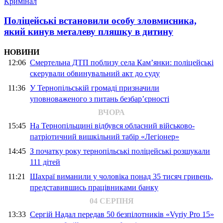
Кримінал
Поліцейські встановили особу зловмисника,
який кинув металеву пляшку в дитину
НОВИНИ
12:06
Смертельна ДТП поблизу села Кам’янки: поліцейські
скерували обвинувальний акт до суду
11:36
У Тернопільській громаді призначили
уповноваженого з питань безбар’єрності
ВЧОРА
15:45
На Тернопільщині відбувся обласний військово-
патріотичний вишкільний табір «Легіонер»
14:45
З початку року тернопільські поліцейські розшукали
111 дітей
11:21
Шахраї виманили у чоловіка понад 35 тисяч гривень,
представившись працівниками банку
04 СЕРПНЯ
13:33
Сергій Надал передав 50 безпілотників «Vyriy Pro 15»