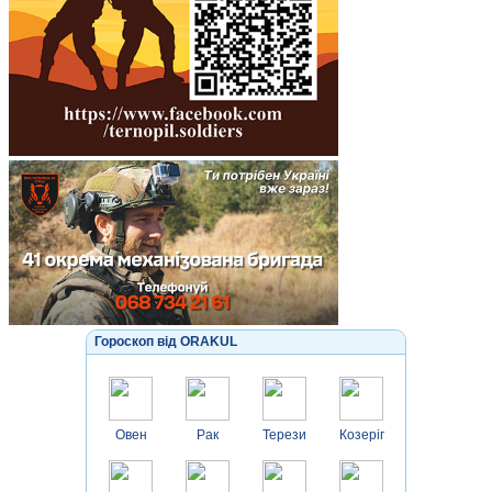
Гороскоп від ORAKUL
Овен
Рак
Терези
Козеріг