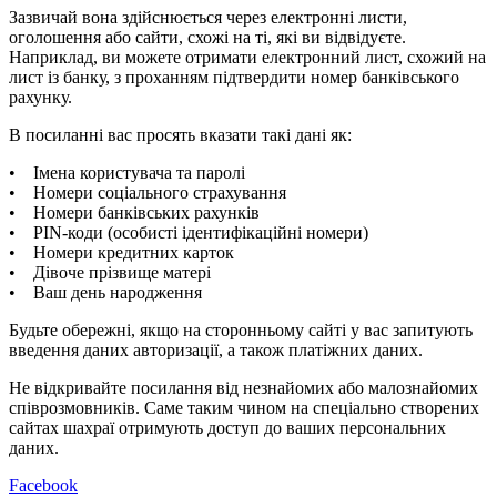
Зазвичай вона здійснюється через електронні листи,
оголошення або сайти, схожі на ті, які ви відвідуєте.
Наприклад, ви можете отримати електронний лист, схожий на
лист із банку, з проханням підтвердити номер банківського
рахунку.
В посиланні вас просять вказати такі дані як:
• Імена користувача та паролі
• Номери соціального страхування
• Номери банківських рахунків
• PIN-коди (особисті ідентифікаційні номери)
• Номери кредитних карток
• Дівоче прізвище матері
• Ваш день народження
Будьте обережні, якщо на сторонньому сайті у вас запитують
введення даних авторизації, а також платіжних даних.
Не відкривайте посилання від незнайомих або малознайомих
співрозмовників. Саме таким чином на спеціально створених
сайтах шахраї отримують доступ до ваших персональних
даних.
Facebook