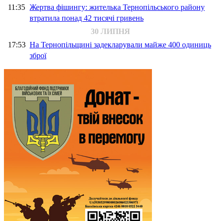
11:35
Жертва фішингу: жителька Тернопільського району
втратила понад 42 тисячі гривень
30 ЛИПНЯ
17:53
На Тернопільщині задекларували майже 400 одиниць
зброї