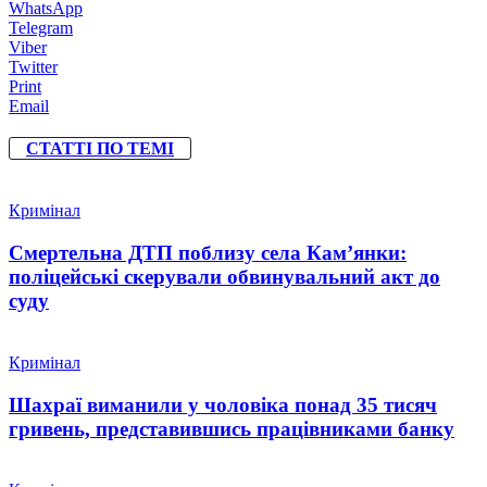
WhatsApp
Telegram
Viber
Twitter
Print
Email
СТАТТІ ПО ТЕМІ
Кримінал
Смертельна ДТП поблизу села Кам’янки:
поліцейські скерували обвинувальний акт до
суду
Кримінал
Шахраї виманили у чоловіка понад 35 тисяч
гривень, представившись працівниками банку