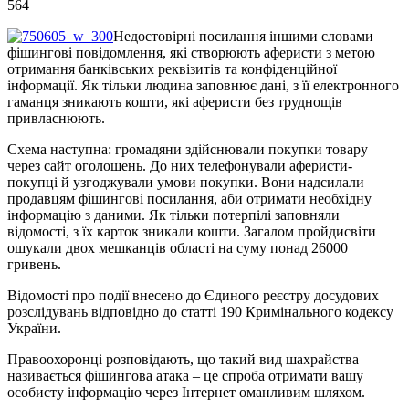
564
Недостовірні посилання іншими словами
фішингові повідомлення, які створюють аферисти з метою
отримання банківських реквізитів та конфіденційної
інформації. Як тільки людина заповнює дані, з її електронного
гаманця зникають кошти, які аферисти без труднощів
привласнюють.
Схема наступна: громадяни здійснювали покупки товару
через сайт оголошень. До них телефонували аферисти-
покупці й узгоджували умови покупки. Вони надсилали
продавцям фішингові посилання, аби отримати необхідну
інформацію з даними. Як тільки потерпілі заповняли
відомості, з їх карток зникали кошти. Загалом пройдисвіти
ошукали двох мешканців області на суму понад 26000
гривень.
Відомості про події внесено до Єдиного реєстру досудових
розслідувань відповідно до статті 190 Кримінального кодексу
України.
Правоохоронці розповідають, що такий вид шахрайства
називається фішингова атака – це спроба отримати вашу
особисту інформацію через Інтернет оманливим шляхом.