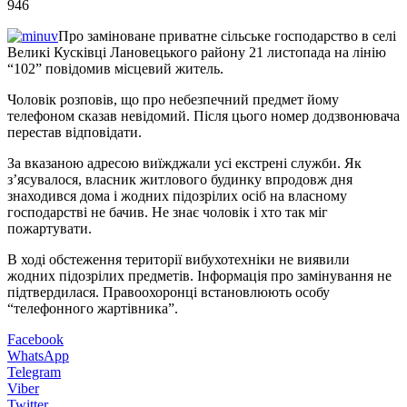
946
Про заміноване приватне сільське господарство в селі
Великі Кусківці Лановецького району 21 листопада на лінію
“102” повідомив місцевий житель.
Чоловік розповів, що про небезпечний предмет йому
телефоном сказав невідомий. Після цього номер додзвонювача
перестав відповідати.
За вказаною адресою виїжджали усі екстрені служби. Як
з’ясувалося, власник житлового будинку впродовж дня
знаходився дома і жодних підозрілих осіб на власному
господарстві не бачив. Не знає чоловік і хто так міг
пожартувати.
В ході обстеження території вибухотехніки не виявили
жодних підозрілих предметів. Інформація про замінування не
підтвердилася. Правоохоронці встановлюють особу
“телефонного жартівника”.
Facebook
WhatsApp
Telegram
Viber
Twitter