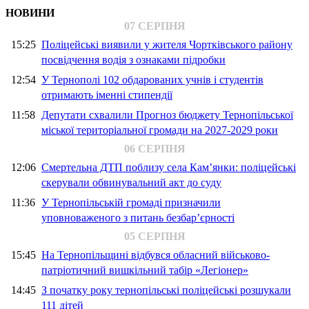
НОВИНИ
07 СЕРПНЯ
15:25
Поліцейські виявили у жителя Чортківського району
посвідчення водія з ознаками підробки
12:54
У Тернополі 102 обдарованих учнів і студентів
отримають іменні стипендії
11:58
Депутати схвалили Прогноз бюджету Тернопільської
міської територіальної громади на 2027-2029 роки
06 СЕРПНЯ
12:06
Смертельна ДТП поблизу села Кам’янки: поліцейські
скерували обвинувальний акт до суду
11:36
У Тернопільській громаді призначили
уповноваженого з питань безбар’єрності
05 СЕРПНЯ
15:45
На Тернопільщині відбувся обласний військово-
патріотичний вишкільний табір «Легіонер»
14:45
З початку року тернопільські поліцейські розшукали
111 дітей