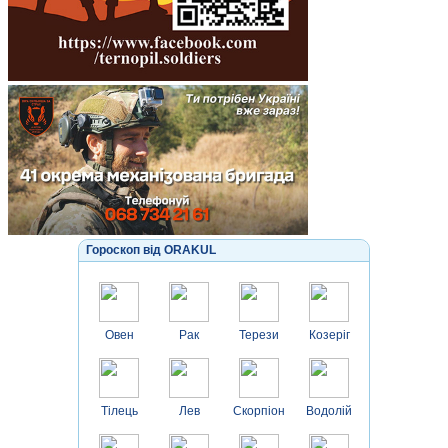
Гороскоп від ORAKUL
Овен
Рак
Терези
Козеріг
Тілець
Лев
Скорпіон
Водолій