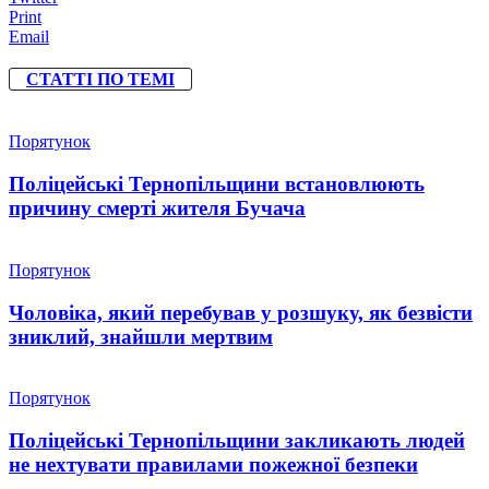
Print
Email
СТАТТІ ПО ТЕМІ
Порятунок
Поліцейські Тернопільщини встановлюють
причину смерті жителя Бучача
Порятунок
Чоловіка, який перебував у розшуку, як безвісти
зниклий, знайшли мертвим
Порятунок
Поліцейські Тернопільщини закликають людей
не нехтувати правилами пожежної безпеки