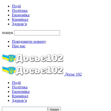
Події
Політика
Економіка
Кримінал
Здоров’я
пошук
Повідомити новину
Про нас
Досьє 102
Події
Політика
Економіка
Кримінал
Здоров’я