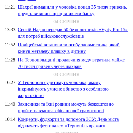
11:21
Шахраї виманили у чоловіка понад 35 тисяч гривень,
представившись працівниками банку
04 СЕРПНЯ
13:33
Сергій Надал передав 50 безпілотників «Vyriy Pro 15»
для потреб військовослужбовців
11:52
Поліцейські встановили особу зловмисника, який
кинув металеву пляшку в дитину
11:28
На Тернопільщині продавчиня меду втратила майже
70 тисяч гривень через шахраїв
03 СЕРПНЯ
16:27
У Тернополі судитимуть чоловіка, якому
інкримінують умисне вбивство з особливою
жорстокістю
11:40
Захисники та їхні родини можуть безкоштовно
пройти навчання з фінансової грамотності
10:14
Концерти, фудкорти та допомога ЗСУ: День міста
відзначать фестивалем «Тернопіль вражає»