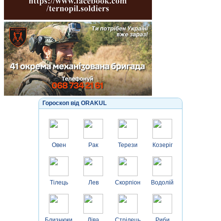
Гороскоп від ORAKUL
Овен
Рак
Терези
Козеріг
Тілець
Лев
Скорпіон
Водолій
Близнюки
Діва
Стрілець
Риби