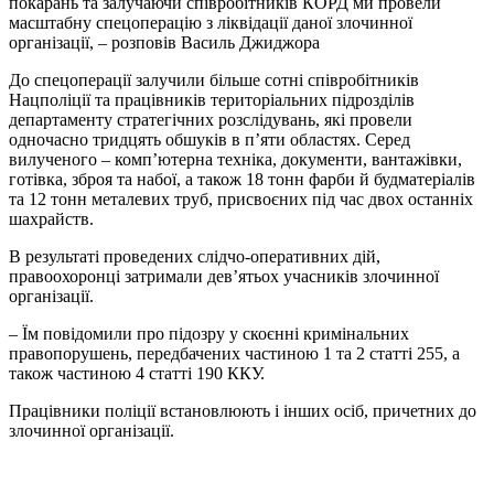
покарань та залучаючи співробітників КОРД ми провели
масштабну спецоперацію з ліквідації даної злочинної
організації, – розповів Василь Джиджора
До спецоперації залучили більше сотні співробітників
Нацполіції та працівників територіальних підрозділів
департаменту стратегічних розслідувань, які провели
одночасно тридцять обшуків в п’яти областях. Серед
вилученого – комп’ютерна техніка, документи, вантажівки,
готівка, зброя та набої, а також 18 тонн фарби й будматеріалів
та 12 тонн металевих труб, присвоєних під час двох останніх
шахрайств.
В результаті проведених слідчо-оперативних дій,
правоохоронці затримали дев’ятьох учасників злочинної
організації.
– Їм повідомили про підозру у скоєнні кримінальних
правопорушень, передбачених частиною 1 та 2 статті 255, а
також частиною 4 статті 190 ККУ.
Працівники поліції встановлюють і інших осіб, причетних до
злочинної організації.