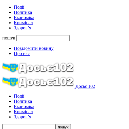
Події
Політика
Економіка
Кримінал
Здоров’я
пошук
Повідомити новину
Про нас
Досьє 102
Події
Політика
Економіка
Кримінал
Здоров’я