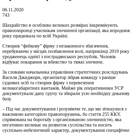
06.11.2020
743
Шахрайство в особливо великих розмірах інкримінують
правоохоронці учасникам злочинної організації, яка впродовж
року працювала по всій Україні.
Створив “фейкову” фірму з незаконного збагачення,
перебуваючи у місцях позбавлення волі, наприкінці 2019 року
уродженець однієї з пострадянських республік. Чоловік
відбуває покарання за вбивство та тяжкі злочини.
За словами начальника управління стратегічних розслідувань
Василя Джиджори, організатор зібрав команду з раніше
судимих осіб та створив фірму з перевезення
великогабаритних вантажів. Майже рік оперативники УСР
документували дану групу та збирали усю необхідну доказову
базу.
– Під час документування і розуміючи те, що ми зіткнулися з
важливою категорією правопорушень, бо стаття 255 ККУ,
спрямована на боротьбу з організованою злочинністю, яка
негативно впливає на розвиток суспільства та носить
суспільно-небезпечний характер, документування специфічне