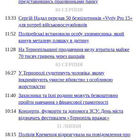
представившись працівниками банку
04 СЕРПНЯ
13:33
Сергій Надал передав 50 безпілотників «Vyriy Pro 15»
для потреб військовослужбовців
11:52
Поліцейські встановили особу зловмисника, який
кинув металеву пляшку в дитину
11:28
На Тернопільщині продавчиня меду втратила майже
70 тисяч гривень через шахраїв
03 СЕРПНЯ
16:27
У Тернополі судитимуть чоловіка, якому
інкримінують умисне вбивство з особливою
жорстокістю
11:40
Захисники та їхні родини можуть безкоштовно
пройти навчання з фінансової грамотності
10:14
Концерти, фудкорти та допомога ЗСУ: День міста
відзначать фестивалем «Тернопіль вражає»
31 ЛИПНЯ
18:15
Поліція Кременця відреагувала на повідомлення про