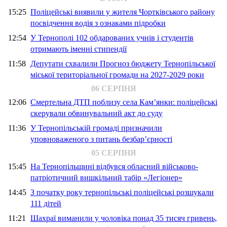
15:25
Поліцейські виявили у жителя Чортківського району
посвідчення водія з ознаками підробки
12:54
У Тернополі 102 обдарованих учнів і студентів
отримають іменні стипендії
11:58
Депутати схвалили Прогноз бюджету Тернопільської
міської територіальної громади на 2027-2029 роки
06 СЕРПНЯ
12:06
Смертельна ДТП поблизу села Кам’янки: поліцейські
скерували обвинувальний акт до суду
11:36
У Тернопільській громаді призначили
уповноваженого з питань безбар’єрності
05 СЕРПНЯ
15:45
На Тернопільщині відбувся обласний військово-
патріотичний вишкільний табір «Легіонер»
14:45
З початку року тернопільські поліцейські розшукали
111 дітей
11:21
Шахраї виманили у чоловіка понад 35 тисяч гривень,