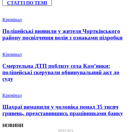
СТАТТІ ПО ТЕМІ
Кримінал
Поліцейські виявили у жителя Чортківського
району посвідчення водія з ознаками підробки
Кримінал
Смертельна ДТП поблизу села Кам’янки:
поліцейські скерували обвинувальний акт до
суду
Кримінал
Шахраї виманили у чоловіка понад 35 тисяч
гривень, представившись працівниками банку
НОВИНИ
ВЧОРА