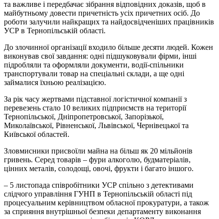
та важливе і передбачає зібрання відповідних доказів, щоб в
майбутньому довести причетність усіх причетних осіб. До
роботи залучили найкращих та найдосвідченіших працівників
УСР в Тернопільській області.
До злочинної організації входило більше десяти людей. Кожен
виконував свої завдання: одні підшуковували фірми, інші
підробляли та оформляли документи, водії-спільники
транспортували товар на спеціальні склади, а ще одні
займалися їхньою реалізацією.
За рік часу жертвами підставної логістичної компанії з
перевезень стало 10 великих підприємств на території
Тернопільської, Дніпропетровської, Запорізької,
Миколаївської, Рівненської, Львівської, Чернівецької та
Київської областей.
Зловмисники присвоїли майна на більш як 20 мільйонів
гривень. Серед товарів – фури алкоголю, будматеріалів,
цінних металів, солодощі, овочі, фрукти і багато іншого.
– 5 листопада співробітники УСР спільно з детективами
слідчого управління ГУНП в Тернопільській області під
процесуальним керівництвом обласної прокуратури, а також
за сприяння внутрішньої безпеки департаменту виконання