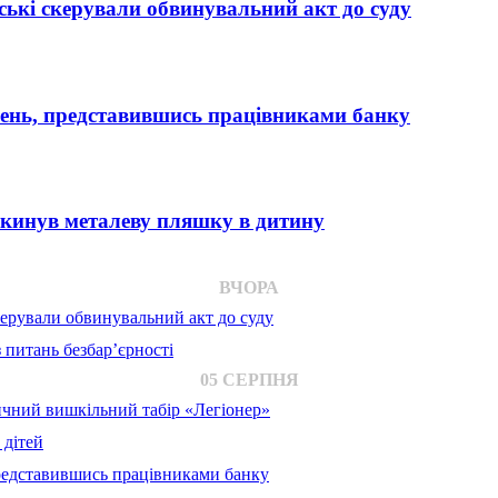
ькі скерували обвинувальний акт до суду
вень, представившись працівниками банку
 кинув металеву пляшку в дитину
ВЧОРА
ерували обвинувальний акт до суду
 питань безбар’єрності
05 СЕРПНЯ
ичний вишкільний табір «Легіонер»
 дітей
представившись працівниками банку