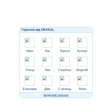
Гороскоп від ORAKUL
Овен
Рак
Терези
Козеріг
Тілець
Лев
Скорпіон
Водолій
Близнюки
Діва
Стрілець
Риби
Щоденний гороскоп