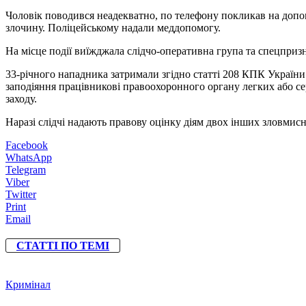
Чоловік поводився неадекватно, по телефону покликав на допо
злочину. Поліцейському надали меддопомогу.
На місце події виїжджала слідчо-оперативна група та спецприз
33-річного нападника затримали згідно статті 208 КПК України
заподіяння працівникові правоохоронного органу легких або се
заходу.
Наразі слідчі надають правову оцінку діям двох інших зловмисн
Facebook
WhatsApp
Telegram
Viber
Twitter
Print
Email
СТАТТІ ПО ТЕМІ
Кримінал