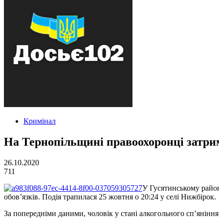
Кримінал
На Тернопільщині правоохоронці затрим
26.10.2020
711
У Гусятинському район
обов’язків. Подія трапилася 25 жовтня о 20:24 у селі Нижбірок.
За попередніми даними, чоловік у стані алкогольного сп’янінн