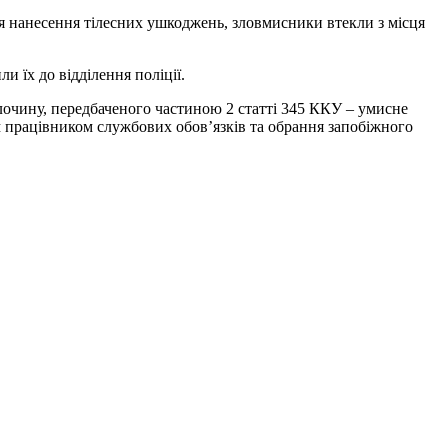
я нанесення тілесних ушкоджень, зловмисники втекли з місця
 їх до відділення поліції.
лочину, передбаченого частиною 2 статті 345 ККУ – умисне
м працівником службових обов’язків та обрання запобіжного