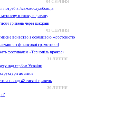
04 СЕРПНЯ
для потреб військовослужбовців
в металеву пляшку в дитину
исяч гривень через шахраїв
03 СЕРПНЯ
 умисне вбивство з особливою жорстокістю
авчання з фінансової грамотності
ачать фестивалем «Тернопіль вражає»
31 ЛИПНЯ
ругу над гербом України
аструктури до зими
тила понад 42 тисячі гривень
30 ЛИПНЯ
рої