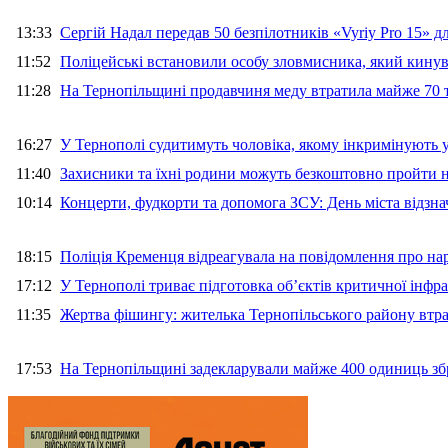
13:33
Сергій Надал передав 50 безпілотників «Vyriy Pro 15» 
11:52
Поліцейські встановили особу зловмисника, який кину
11:28
На Тернопільщині продавчиня меду втратила майже 70 т
16:27
У Тернополі судитимуть чоловіка, якому інкримінують
11:40
Захисники та їхні родини можуть безкоштовно пройти н
10:14
Концерти, фудкорти та допомога ЗСУ: День міста відзн
18:15
Поліція Кременця відреагувала на повідомлення про на
17:12
У Тернополі триває підготовка об’єктів критичної інфр
11:35
Жертва фішингу: жителька Тернопільського району втра
17:53
На Тернопільщині задекларували майже 400 одиниць зб