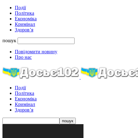
Події
Політика
Економіка
Кримінал
Здоров’я
пошук
Повідомити новину
Про нас
Події
Політика
Економіка
Кримінал
Здоров’я