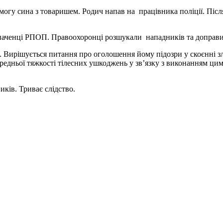
могу сина з товаришем. Родич напав на працівника поліції. Післ
наченці РПОП. Правоохоронці розшукали нападників та доправили
. Вирішується питання про оголошення йому підозри у скоєнні з
редньої тяжкості тілесних ушкоджень у зв’язку з виконанням ци
иків. Триває слідство.