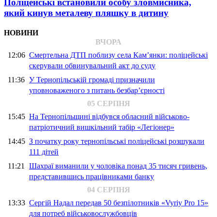
Поліцейські встановили особу зловмисника,
який кинув металеву пляшку в дитину
НОВИНИ
ВЧОРА
12:06
Смертельна ДТП поблизу села Кам’янки: поліцейські
скерували обвинувальний акт до суду
11:36
У Тернопільській громаді призначили
уповноваженого з питань безбар’єрності
05 СЕРПНЯ
15:45
На Тернопільщині відбувся обласний військово-
патріотичний вишкільний табір «Легіонер»
14:45
З початку року тернопільські поліцейські розшукали
111 дітей
11:21
Шахраї виманили у чоловіка понад 35 тисяч гривень,
представившись працівниками банку
04 СЕРПНЯ
13:33
Сергій Надал передав 50 безпілотників «Vyriy Pro 15»
для потреб військовослужбовців