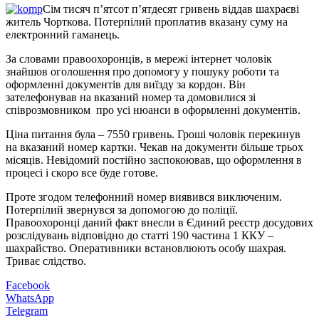
Сім тисяч п’ятсот п’ятдесят гривень віддав шахраєві
житель Чорткова. Потерпілий проплатив вказану суму на
електронний гаманець.
За словами правоохоронців, в мережі інтернет чоловік
знайшов оголошення про допомогу у пошуку роботи та
оформленні документів для виїзду за кордон. Він
зателефонував на вказаний номер та домовилися зі
співрозмовником про усі нюанси в оформленні документів.
Ціна питання була – 7550 гривень. Гроші чоловік перекинув
на вказаний номер картки. Чекав на документи більше трьох
місяців. Невідомий постійно заспокоював, що оформлення в
процесі і скоро все буде готове.
Проте згодом телефонний номер виявився виключеним.
Потерпілий звернувся за допомогою до поліції.
Правоохоронці даний факт внесли в Єдиний реєстр досудових
розслідувань відповідно до статті 190 частина 1 ККУ –
шахрайство. Оперативники встановлюють особу шахрая.
Триває слідство.
Facebook
WhatsApp
Telegram