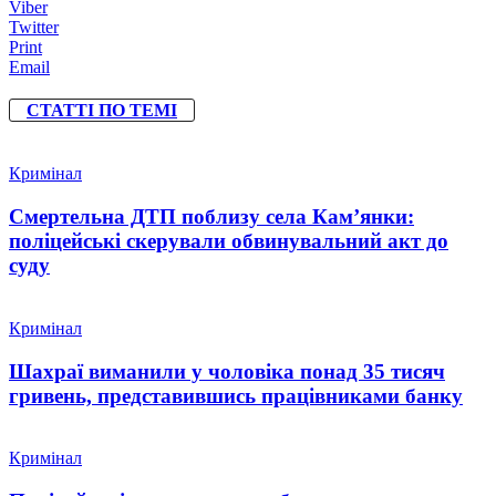
Viber
Twitter
Print
Email
СТАТТІ ПО ТЕМІ
Кримінал
Смертельна ДТП поблизу села Кам’янки:
поліцейські скерували обвинувальний акт до
суду
Кримінал
Шахраї виманили у чоловіка понад 35 тисяч
гривень, представившись працівниками банку
Кримінал