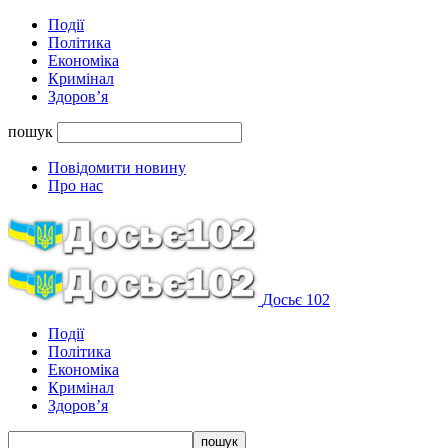
Події
Політика
Економіка
Кримінал
Здоров’я
пошук
Повідомити новину
Про нас
Досьє 102
Події
Політика
Економіка
Кримінал
Здоров’я