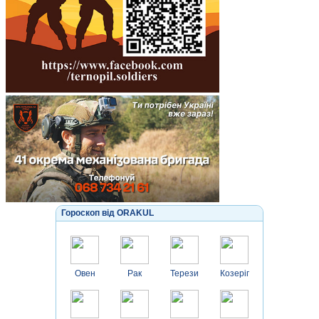
Гороскоп від ORAKUL
Овен
Рак
Терези
Козеріг