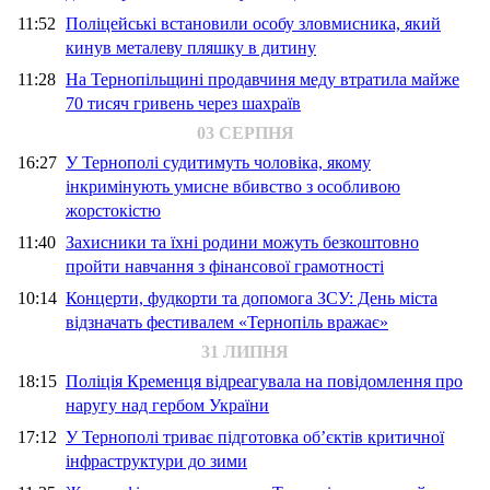
11:52
Поліцейські встановили особу зловмисника, який
кинув металеву пляшку в дитину
11:28
На Тернопільщині продавчиня меду втратила майже
70 тисяч гривень через шахраїв
03 СЕРПНЯ
16:27
У Тернополі судитимуть чоловіка, якому
інкримінують умисне вбивство з особливою
жорстокістю
11:40
Захисники та їхні родини можуть безкоштовно
пройти навчання з фінансової грамотності
10:14
Концерти, фудкорти та допомога ЗСУ: День міста
відзначать фестивалем «Тернопіль вражає»
31 ЛИПНЯ
18:15
Поліція Кременця відреагувала на повідомлення про
наругу над гербом України
17:12
У Тернополі триває підготовка об’єктів критичної
інфраструктури до зими