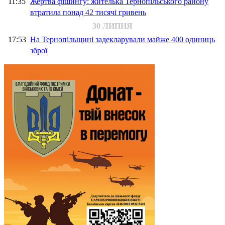
11:35
Жертва фішингу: жителька Тернопільського району
втратила понад 42 тисячі гривень
30 ЛИПНЯ
17:53
На Тернопільщині задекларували майже 400 одиниць
зброї