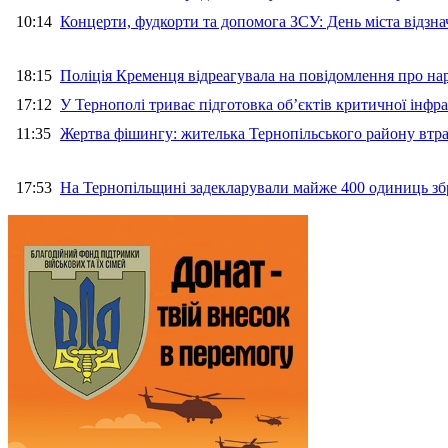
10:14
Концерти, фудкорти та допомога ЗСУ: День міста відзн
18:15
Поліція Кременця відреагувала на повідомлення про на
17:12
У Тернополі триває підготовка об’єктів критичної інфр
11:35
Жертва фішингу: жителька Тернопільського району втра
17:53
На Тернопільщині задекларували майже 400 одиниць зб