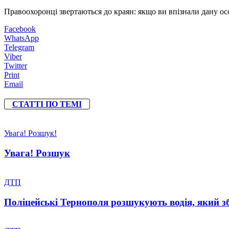
Правоохоронці звертаються до краян: якщо ви впізнали дану особ
Facebook
WhatsApp
Telegram
Viber
Twitter
Print
Email
СТАТТІ ПО ТЕМІ
Увага! Розшук!
Увага! Розшук
ДТП
Поліцейські Тернополя розшукують водія, який зб