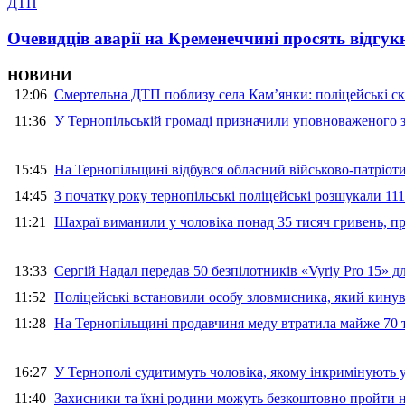
ДТП
Очевидців аварії на Кременеччині просять відгук
НОВИНИ
12:06
Смертельна ДТП поблизу села Кам’янки: поліцейські ск
11:36
У Тернопільській громаді призначили уповноваженого з
15:45
На Тернопільщині відбувся обласний військово-патріот
14:45
З початку року тернопільські поліцейські розшукали 111
11:21
Шахраї виманили у чоловіка понад 35 тисяч гривень, 
13:33
Сергій Надал передав 50 безпілотників «Vyriy Pro 15» 
11:52
Поліцейські встановили особу зловмисника, який кину
11:28
На Тернопільщині продавчиня меду втратила майже 70 т
16:27
У Тернополі судитимуть чоловіка, якому інкримінують
11:40
Захисники та їхні родини можуть безкоштовно пройти н