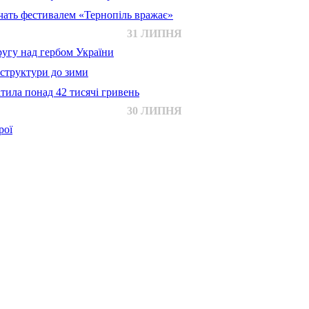
ачать фестивалем «Тернопіль вражає»
31 ЛИПНЯ
ругу над гербом України
аструктури до зими
тила понад 42 тисячі гривень
30 ЛИПНЯ
рої