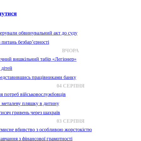
нутися
ерували обвинувальний акт до суду
 питань безбар’єрності
ВЧОРА
ичний вишкільний табір «Легіонер»
 дітей
представившись працівниками банку
04 СЕРПНЯ
для потреб військовослужбовців
в металеву пляшку в дитину
исяч гривень через шахраїв
03 СЕРПНЯ
 умисне вбивство з особливою жорстокістю
авчання з фінансової грамотності