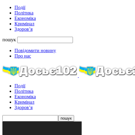
Події
Політика
Економіка
Кримінал
Здоров’я
пошук
Повідомити новину
Про нас
Події
Політика
Економіка
Кримінал
Здоров’я