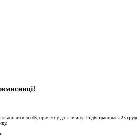
овмисниці!
встановити особу, причетну до злочину. Подія трапилася 23 груд
нку.
.