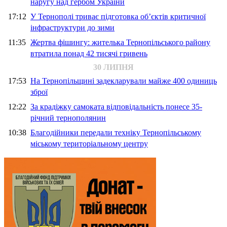
наругу над гербом України
17:12
У Тернополі триває підготовка об’єктів критичної
інфраструктури до зими
11:35
Жертва фішингу: жителька Тернопільського району
втратила понад 42 тисячі гривень
30 ЛИПНЯ
17:53
На Тернопільщині задекларували майже 400 одиниць
зброї
12:22
За крадіжку самоката відповідальність понесе 35-
річний тернополянин
10:38
Благодійники передали техніку Тернопільському
міському територіальному центру