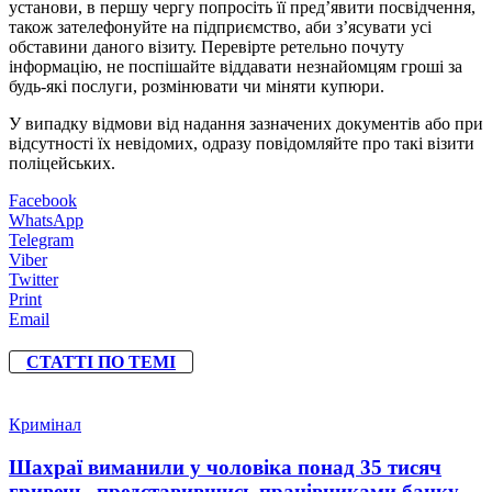
установи, в першу чергу попросіть її пред’явити посвідчення,
також зателефонуйте на підприємство, аби з’ясувати усі
обставини даного візиту. Перевірте ретельно почуту
інформацію, не поспішайте віддавати незнайомцям гроші за
будь-які послуги, розмінювати чи міняти купюри.
У випадку відмови від надання зазначених документів або при
відсутності їх невідомих, одразу повідомляйте про такі візити
поліцейських.
Facebook
WhatsApp
Telegram
Viber
Twitter
Print
Email
СТАТТІ ПО ТЕМІ
Кримінал
Шахраї виманили у чоловіка понад 35 тисяч
гривень, представившись працівниками банку