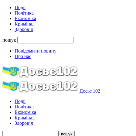
Події
Політика
Економіка
Кримінал
Здоров’я
пошук
Повідомити новину
Про нас
Досьє 102
Події
Політика
Економіка
Кримінал
Здоров’я