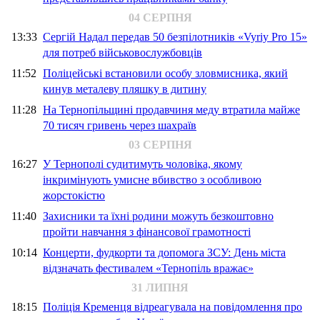
04 СЕРПНЯ
13:33
Сергій Надал передав 50 безпілотників «Vyriy Pro 15»
для потреб військовослужбовців
11:52
Поліцейські встановили особу зловмисника, який
кинув металеву пляшку в дитину
11:28
На Тернопільщині продавчиня меду втратила майже
70 тисяч гривень через шахраїв
03 СЕРПНЯ
16:27
У Тернополі судитимуть чоловіка, якому
інкримінують умисне вбивство з особливою
жорстокістю
11:40
Захисники та їхні родини можуть безкоштовно
пройти навчання з фінансової грамотності
10:14
Концерти, фудкорти та допомога ЗСУ: День міста
відзначать фестивалем «Тернопіль вражає»
31 ЛИПНЯ
18:15
Поліція Кременця відреагувала на повідомлення про