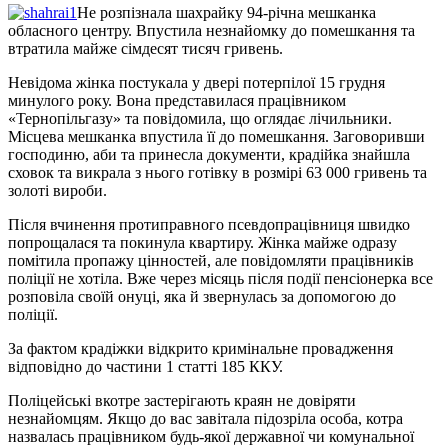
Не розпізнала шахрайку 94-річна мешканка
обласного центру. Впустила незнайомку до помешкання та
втратила майже сімдесят тисяч гривень.
Невідома жінка постукала у двері потерпілої 15 грудня
минулого року. Вона представилася працівником
«Тернопільгазу» та повідомила, що оглядає лічильники.
Місцева мешканка впустила її до помешкання. Заговоривши
господиню, аби та принесла документи, крадійка знайшла
сховок та викрала з нього готівку в розмірі 63 000 гривень та
золоті вироби.
Після вчинення протиправного псевдопрацівниця швидко
попрощалася та покинула квартиру. Жінка майже одразу
помітила пропажу цінностей, але повідомляти працівників
поліції не хотіла. Вже через місяць після події пенсіонерка все
розповіла своїй онуці, яка й звернулась за допомогою до
поліції.
За фактом крадіжки відкрито кримінальне провадження
відповідно до частини 1 статті 185 ККУ.
Поліцейські вкотре застерігають краян не довіряти
незнайомцям. Якщо до вас завітала підозріла особа, котра
назвалась працівником будь-якої державної чи комунальної