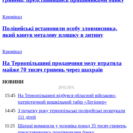
Кримінал
Поліцейські встановили особу зловмисника,
який кинув металеву пляшку в дитину
Кримінал
На Тернопільщині продавчиня меду втратила
майже 70 тисяч гривень через шахраїв
НОВИНИ
ВЧОРА
15:45
На Тернопільщині відбувся обласний військово-
патріотичний вишкільний табір «Легіонер»
14:45
З початку року тернопільські поліцейські розшукали
111 дітей
11:21
Шахраї виманили у чоловіка понад 35 тисяч гривень,
представившись працівниками банку