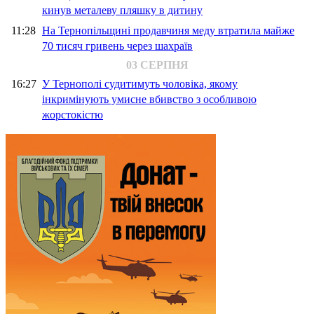
кинув металеву пляшку в дитину
11:28
На Тернопільщині продавчиня меду втратила майже
70 тисяч гривень через шахраїв
03 СЕРПНЯ
16:27
У Тернополі судитимуть чоловіка, якому
інкримінують умисне вбивство з особливою
жорстокістю