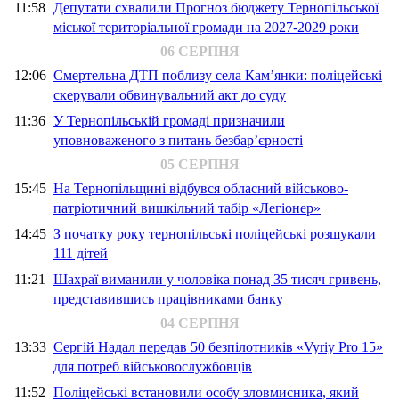
11:58
Депутати схвалили Прогноз бюджету Тернопільської
міської територіальної громади на 2027-2029 роки
06 СЕРПНЯ
12:06
Смертельна ДТП поблизу села Кам’янки: поліцейські
скерували обвинувальний акт до суду
11:36
У Тернопільській громаді призначили
уповноваженого з питань безбар’єрності
05 СЕРПНЯ
15:45
На Тернопільщині відбувся обласний військово-
патріотичний вишкільний табір «Легіонер»
14:45
З початку року тернопільські поліцейські розшукали
111 дітей
11:21
Шахраї виманили у чоловіка понад 35 тисяч гривень,
представившись працівниками банку
04 СЕРПНЯ
13:33
Сергій Надал передав 50 безпілотників «Vyriy Pro 15»
для потреб військовослужбовців
11:52
Поліцейські встановили особу зловмисника, який