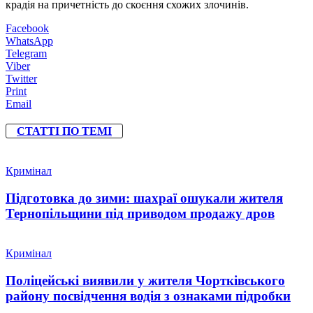
крадія на причетність до скоєння схожих злочинів.
Facebook
WhatsApp
Telegram
Viber
Twitter
Print
Email
СТАТТІ ПО ТЕМІ
Кримінал
Підготовка до зими: шахраї ошукали жителя
Тернопільщини під приводом продажу дров
Кримінал
Поліцейські виявили у жителя Чортківського
району посвідчення водія з ознаками підробки