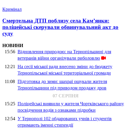
Кримінал
Смертельна ДТП поблизу села Кам’янки:
поліцейські скерували обвинувальний акт до
суду
НОВИНИ
15:56
Відновлення природою: на Тернопільщині для
ветеранів війни організували риболовлю
12:21
На сесії міської ради внесено зміни до бюджету
Тернопільської міської територіальної громади
11:08
Підготовка до зими: шахраї ошукали жителя
Тернопільщини під приводом продажу дров
07 СЕРПНЯ
15:25
Поліцейські виявили у жителя Чортківського району
посвідчення водія з ознаками підробки
12:54
У Тернополі 102 обдарованих учнів і студентів
отримають іменні стипендії