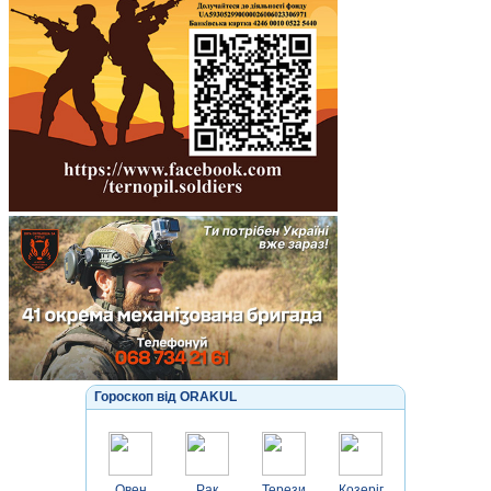
Гороскоп від ORAKUL
Овен
Рак
Терези
Козеріг