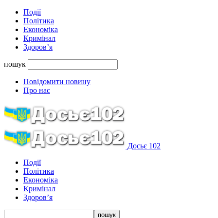
Події
Політика
Економіка
Кримінал
Здоров’я
пошук
Повідомити новину
Про нас
Досьє 102
Події
Політика
Економіка
Кримінал
Здоров’я