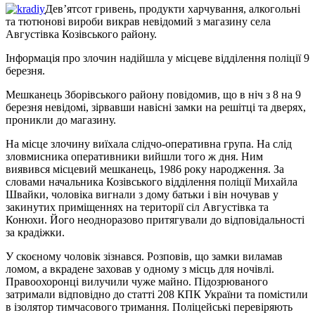
Дев’ятсот гривень, продукти харчування, алкогольні
та тютюнові вироби викрав невідомий з магазину села
Августівка Козівського району.
Інформація про злочин надійшла у місцеве відділення поліції 9
березня.
Мешканець Зборівського району повідомив, що в ніч з 8 на 9
березня невідомі, зірвавши навісні замки на решітці та дверях,
проникли до магазину.
На місце злочину виїхала слідчо-оперативна група. На слід
зловмисника оперативники вийшли того ж дня. Ним
виявився місцевий мешканець, 1986 року народження. За
словами начальника Козівського відділення поліції Михайла
Швайки, чоловіка вигнали з дому батьки і він ночував у
закинутих приміщеннях на території сіл Августівка та
Конюхи. Його неодноразово притягували до відповідальності
за крадіжки.
У скоєному чоловік зізнався. Розповів, що замки виламав
ломом, а вкрадене заховав у одному з місць для ночівлі.
Правоохоронці вилучили чуже майно. Підозрюваного
затримали відповідно до статті 208 КПК України та помістили
в ізолятор тимчасового тримання. Поліцейські перевіряють